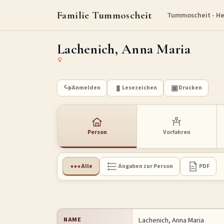
Familie Tummoscheit
Tummoscheit - H
Lachenich, Anna Maria
Anmelden
Lesezeichen
Drucken
Person
Vorfahren
Alle
Angaben zur Person
PDF
NAME
Lachenich
,
Anna Maria