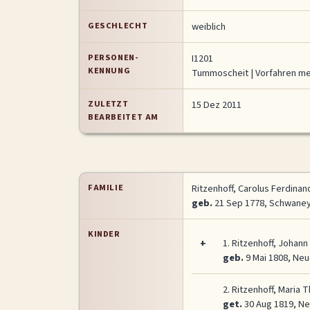
GESCHLECHT
weiblich
PERSONEN-
I1201
KENNUNG
Tummoscheit
| Vorfahren m
ZULETZT
15 Dez 2011
BEARBEITET AM
FAMILIE
Ritzenhoff, Carolus Ferdinan
geb.
21 Sep 1778, Schwaney
KINDER
+
1.
Ritzenhoff, Johann
geb.
9 Mai 1808, Neu
2.
Ritzenhoff, Maria 
get.
30 Aug 1819, Ne