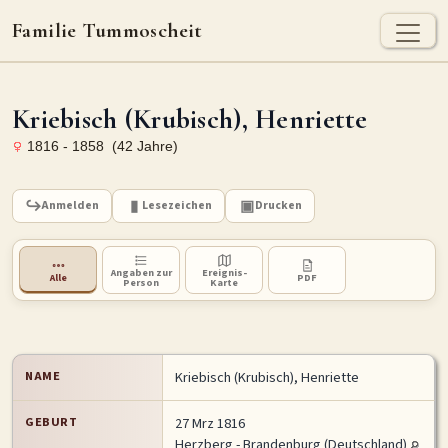
Familie Tummoscheit
TUMMOSCHEIT - HEUTE
Kriebisch (Krubisch), Henriette
Jan Tummoscheit
Kai Tummoscheit
Klaus Tummoscheit
1816 - 1858 (42 Jahre)
STAMMBAUM
Ahnenforschung
Stammbaum Tummoscheit
Namen
Anmelden
Lesezeichen
Drucken
Orte
Historische Karte
Angaben zur
Ereignis-
Alle
PDF
Person
Karte
Geografische Namensverteilung - Heute
ARCHIV
Dokumente
Kirchenbucheinträge
Standesamteinträge
NAME
Kriebisch (Krubisch)
,
Henriette
Fotos
Grabsteine
GEBURT
27 Mrz 1816
Herzberg - Brandenburg (Deutschland)