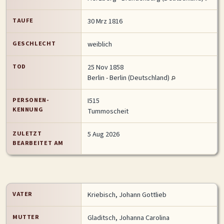
MITMACHEN
TAUFE
30 Mrz 1816
Personen-Suche
Familien-Suche
Gesucht-Most wanted!
GESCHLECHT
weiblich
Lesezeichen
Personendaten Senden
TOD
25 Nov 1858
Benutzer-Login beantragen
Forum
Berlin - Berlin (Deutschland)
SPRACHE / LANGUAGE
PERSONEN-
I515
KENNUNG
Tummoscheit
Deutsch
English
ZULETZT
5 Aug 2026
BEARBEITET AM
VATER
Kriebisch, Johann Gottlieb
MUTTER
Gladitsch, Johanna Carolina