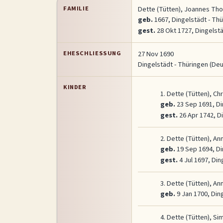
FAMILIE
Dette (Tütten), Joannes Th
geb.
1667, Dingelstädt - Th
gest.
28 Okt 1727, Dingelst
EHESCHLIESSUNG
27 Nov 1690
Dingelstädt - Thüringen (De
KINDER
1.
Dette (Tütten), Chr
geb.
23 Sep 1691, Di
gest.
26 Apr 1742, D
2.
Dette (Tütten), An
geb.
19 Sep 1694, Di
gest.
4 Jul 1697, Di
3.
Dette (Tütten), An
geb.
9 Jan 1700, Din
4.
Dette (Tütten), Si