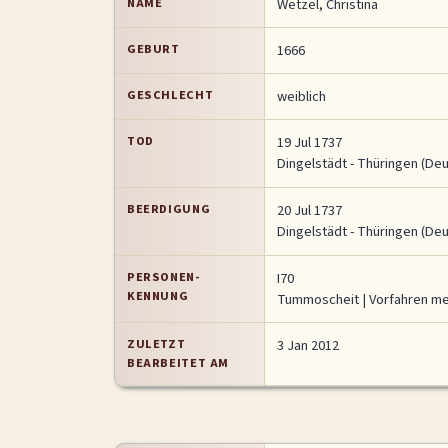
NAME
Wetzel
,
Christina
GEBURT
1666
GESCHLECHT
weiblich
TOD
19 Jul 1737
Dingelstädt - Thüringen (De
BEERDIGUNG
20 Jul 1737
Dingelstädt - Thüringen (De
PERSONEN-
I70
KENNUNG
Tummoscheit
| Vorfahren m
ZULETZT
3 Jan 2012
BEARBEITET AM