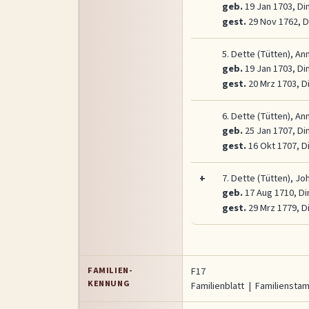
geb.
19 Jan 1703, Di
gest.
29 Nov 1762, D
5.
Dette (Tütten), An
geb.
19 Jan 1703, Di
gest.
20 Mrz 1703, D
6.
Dette (Tütten), An
geb.
25 Jan 1707, Di
gest.
16 Okt 1707, D
+
7.
Dette (Tütten), J
geb.
17 Aug 1710, Di
gest.
29 Mrz 1779, D
FAMILIEN-
F17
KENNUNG
Familienblatt
|
Familienst