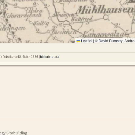
Leaflet
|
©
David Rumsey
, Andre
+ Reisekarte Dt. Reich 1856 (
historic.place
)
gy Sitebuilding