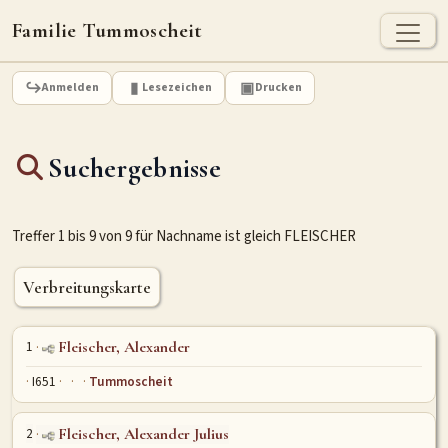
Familie Tummoscheit
TUMMOSCHEIT - HEUTE
Anmelden
Lesezeichen
Drucken
Jan Tummoscheit
Kai Tummoscheit
Klaus Tummoscheit
Suchergebnisse
STAMMBAUM
Ahnenforschung
Stammbaum Tummoscheit
Namen
Treffer 1 bis 9 von 9 für Nachname ist gleich FLEISCHER
Orte
Historische Karte
Geografische Namensverteilung - Heute
Verbreitungskarte
ARCHIV
1
Fleischer, Alexander
Dokumente
Kirchenbucheinträge
Standesamteinträge
I651
Tummoscheit
Fotos
Grabsteine
2
Fleischer, Alexander Julius