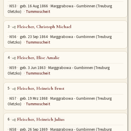
I653
geb. 16 Aug 1866
Marggrabowa - Gumbinnen (Treuburg
MITMACHEN
Oletzko)
Tummoscheit
Personen-Suche
Familien-Suche
Gesucht-Most wanted!
3
Fleischer, Christoph Michael
Lesezeichen
Personendaten Senden
I656
geb. 23 Sep 1864
Marggrabowa - Gumbinnen (Treuburg
Benutzer-Login beantragen
Forum
Oletzko)
Tummoscheit
SPRACHE / LANGUAGE
4
Fleischer, Elise Amalie
Deutsch
English
I659
geb. 3 Jun 1863
Marggrabowa - Gumbinnen (Treuburg
Oletzko)
Tummoscheit
5
Fleischer, Heinrich Ernst
I657
geb. 19 Mrz 1868
Marggrabowa - Gumbinnen (Treuburg
Oletzko)
Tummoscheit
6
Fleischer, Heinrich Julius
I658
geb. 26 Sep 1869
Marggrabowa - Gumbinnen (Treuburg