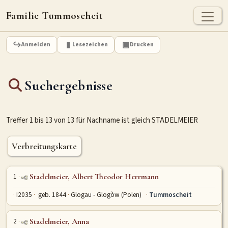
Familie Tummoscheit
TUMMOSCHEIT - HEUTE
Anmelden
Lesezeichen
Drucken
Jan Tummoscheit
Kai Tummoscheit
Klaus Tummoscheit
Suchergebnisse
STAMMBAUM
Ahnenforschung
Stammbaum Tummoscheit
Namen
Treffer 1 bis 13 von 13 für Nachname ist gleich STADELMEIER
Orte
Historische Karte
Geografische Namensverteilung - Heute
Verbreitungskarte
ARCHIV
1
Stadelmeier, Albert Theodor Herrmann
Dokumente
Kirchenbucheinträge
Standesamteinträge
I2035
geb. 1844
Glogau - Glogòw (Polen)
Tummoscheit
Fotos
Grabsteine
2
Stadelmeier, Anna