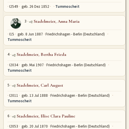
I2549
geb. 26 Dez 1852
Tummoscheit
MITMACHEN
Personen-Suche
Familien-Suche
Gesucht-Most wanted!
3
Stadelmeier, Anna Maria
Lesezeichen
Personendaten Senden
I15
geb. 8 Jun 1887
Friedrichshagen - Berlin (Deutschland)
Benutzer-Login beantragen
Forum
Tummoscheit
4
Stadelmeier, Bertha Frieda
SPRACHE / LANGUAGE
Deutsch
English
I2034
geb. Mai 1907
Friedrichshagen - Berlin (Deutschland)
Tummoscheit
5
Stadelmeier, Carl August
I2011
geb. 13 Jul 1888
Friedrichshagen - Berlin (Deutschland)
Tummoscheit
6
Stadelmeier, Elise Clara Pauline
I2053
geb. 20 Jul 1870
Friedrichshagen - Berlin (Deutschland)