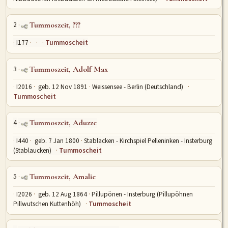
MITMACHEN
2
Tummoszeit, ???
Personen-Suche
Familien-Suche
Gesucht-Most wanted!
I177
Tummoscheit
Lesezeichen
Personendaten Senden
3
Tummoszeit, Adolf Max
Benutzer-Login beantragen
Forum
I2016
geb. 12 Nov 1891
Weissensee - Berlin (Deutschland)
Tummoscheit
SPRACHE / LANGUAGE
Deutsch
English
4
Tummoszeit, Aduzze
I440
geb. 7 Jan 1800
Stablacken - Kirchspiel Pelleninken - Insterburg
(Stablaucken)
Tummoscheit
5
Tummoszeit, Amalie
I2026
geb. 12 Aug 1864
Pillupönen - Insterburg (Pillupöhnen
Pillwutschen Kuttenhöh)
Tummoscheit