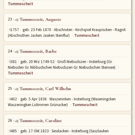
Tummoscheit
23
Tummoszeit, Auguste
I1757
geb. 23 Feb 1870
Abschruten - Kirchspiel Kraupiscken - Ragnit
(Abschruthen Jacken Jaaken Steinflur)
Tummoscheit
24
Tummoszeit, Barbe
I381
geb. 20 Mrz 1749-52
Groß Niebudszen - Insterburg (Gr.
Niebuden Gr. Nibbudschen Niebudszen Gr. Niebudschen Steinsee)
Tummoscheit
25
Tummoszeit, Carl Wilhelm
I402
geb. 5 Apr 1836
Waszeninken - Insterburg (Waseningcken
Waszeningken Lidimmen Grünacker)
Tummoscheit
26
Tummoszeit, Caroline
I485
geb. 17 Okt 1823
Sesslacken - Insterburg (Saszlauken