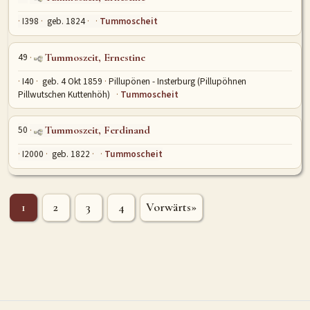
I398
geb. 1824
Tummoscheit
49
Tummoszeit, Ernestine
I40
geb. 4 Okt 1859
Pillupönen - Insterburg (Pillupöhnen
Pillwutschen Kuttenhöh)
Tummoscheit
50
Tummoszeit, Ferdinand
I2000
geb. 1822
Tummoscheit
1
2
3
4
Vorwärts»