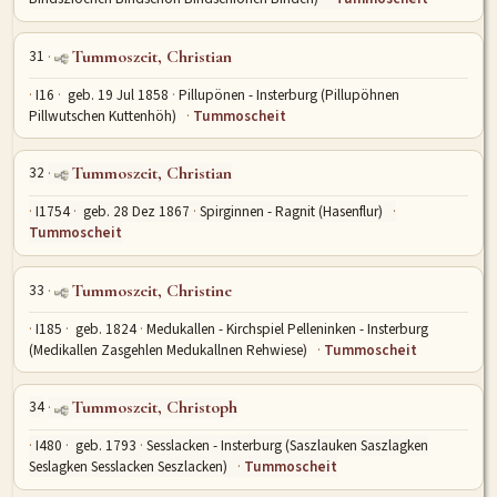
31
Tummoszeit, Christian
I16
geb. 19 Jul 1858
Pillupönen - Insterburg (Pillupöhnen
Pillwutschen Kuttenhöh)
Tummoscheit
32
Tummoszeit, Christian
I1754
geb. 28 Dez 1867
Spirginnen - Ragnit (Hasenflur)
Tummoscheit
33
Tummoszeit, Christine
I185
geb. 1824
Medukallen - Kirchspiel Pelleninken - Insterburg
(Medikallen Zasgehlen Medukallnen Rehwiese)
Tummoscheit
34
Tummoszeit, Christoph
I480
geb. 1793
Sesslacken - Insterburg (Saszlauken Saszlagken
Seslagken Sesslacken Seszlacken)
Tummoscheit