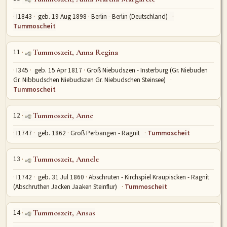
I1843
geb. 19 Aug 1898
Berlin - Berlin (Deutschland)
Tummoscheit
11
Tummoszeit, Anna Regina
I345
geb. 15 Apr 1817
Groß Niebudszen - Insterburg (Gr. Niebuden
Gr. Nibbudschen Niebudszen Gr. Niebudschen Steinsee)
Tummoscheit
12
Tummoszeit, Anne
I1747
geb. 1862
Groß Perbangen - Ragnit
Tummoscheit
13
Tummoszeit, Annele
I1742
geb. 31 Jul 1860
Abschruten - Kirchspiel Kraupiscken - Ragnit
(Abschruthen Jacken Jaaken Steinflur)
Tummoscheit
14
Tummoszeit, Ansas