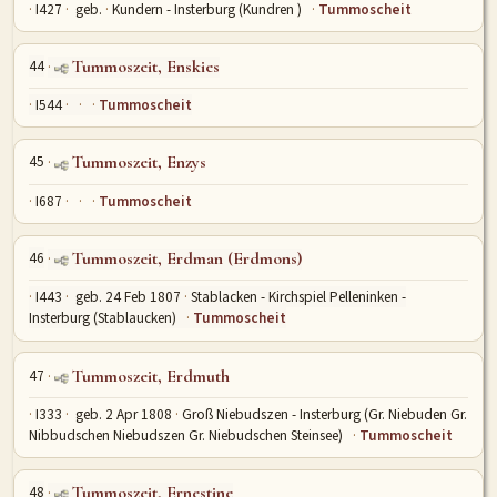
I427
geb.
Kundern - Insterburg (Kundren )
Tummoscheit
44
Tummoszeit, Enskies
I544
Tummoscheit
45
Tummoszeit, Enzys
I687
Tummoscheit
46
Tummoszeit, Erdman (Erdmons)
I443
geb. 24 Feb 1807
Stablacken - Kirchspiel Pelleninken -
Insterburg (Stablaucken)
Tummoscheit
47
Tummoszeit, Erdmuth
I333
geb. 2 Apr 1808
Groß Niebudszen - Insterburg (Gr. Niebuden Gr.
Nibbudschen Niebudszen Gr. Niebudschen Steinsee)
Tummoscheit
48
Tummoszeit, Ernestine