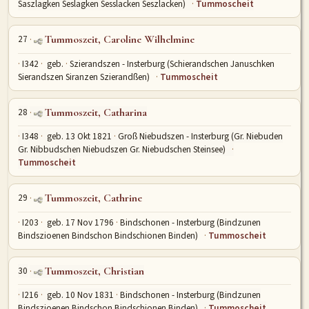
Saszlagken Seslagken Sesslacken Seszlacken)
Tummoscheit
27
Tummoszeit, Caroline Wilhelmine
I342
geb.
Szierandszen - Insterburg (Schierandschen Januschken
Sierandszen Siranzen Szierandßen)
Tummoscheit
28
Tummoszeit, Catharina
I348
geb. 13 Okt 1821
Groß Niebudszen - Insterburg (Gr. Niebuden
Gr. Nibbudschen Niebudszen Gr. Niebudschen Steinsee)
Tummoscheit
29
Tummoszeit, Cathrine
I203
geb. 17 Nov 1796
Bindschonen - Insterburg (Bindzunen
Bindszioenen Bindschon Bindschionen Binden)
Tummoscheit
30
Tummoszeit, Christian
I216
geb. 10 Nov 1831
Bindschonen - Insterburg (Bindzunen
Bindszioenen Bindschon Bindschionen Binden)
Tummoscheit