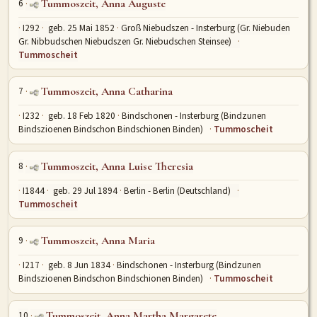
6
Tummoszeit, Anna Auguste
I292
geb. 25 Mai 1852
Groß Niebudszen - Insterburg (Gr. Niebuden
Gr. Nibbudschen Niebudszen Gr. Niebudschen Steinsee)
Tummoscheit
7
Tummoszeit, Anna Catharina
I232
geb. 18 Feb 1820
Bindschonen - Insterburg (Bindzunen
Bindszioenen Bindschon Bindschionen Binden)
Tummoscheit
8
Tummoszeit, Anna Luise Theresia
I1844
geb. 29 Jul 1894
Berlin - Berlin (Deutschland)
Tummoscheit
9
Tummoszeit, Anna Maria
I217
geb. 8 Jun 1834
Bindschonen - Insterburg (Bindzunen
Bindszioenen Bindschon Bindschionen Binden)
Tummoscheit
10
Tummoszeit, Anna Martha Margarete