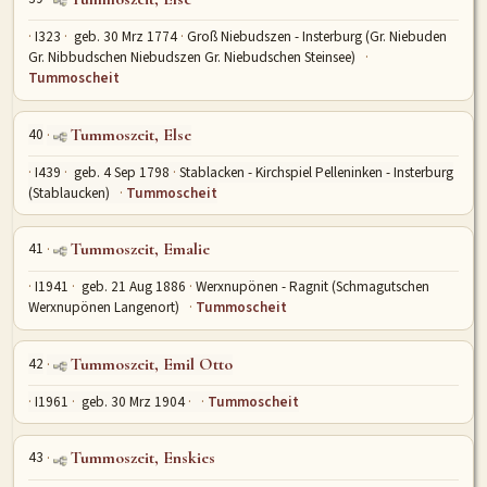
I323
geb. 30 Mrz 1774
Groß Niebudszen - Insterburg (Gr. Niebuden
Gr. Nibbudschen Niebudszen Gr. Niebudschen Steinsee)
Tummoscheit
40
Tummoszeit, Else
I439
geb. 4 Sep 1798
Stablacken - Kirchspiel Pelleninken - Insterburg
(Stablaucken)
Tummoscheit
41
Tummoszeit, Emalie
I1941
geb. 21 Aug 1886
Werxnupönen - Ragnit (Schmagutschen
Werxnupönen Langenort)
Tummoscheit
42
Tummoszeit, Emil Otto
I1961
geb. 30 Mrz 1904
Tummoscheit
43
Tummoszeit, Enskies