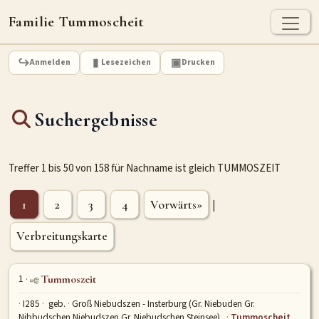
Familie Tummoscheit
TUMMOSCHEIT - HEUTE
Anmelden
Lesezeichen
Drucken
Jan Tummoscheit
Kai Tummoscheit
Klaus Tummoscheit
Suchergebnisse
STAMMBAUM
Ahnenforschung
Stammbaum Tummoscheit
Namen
Treffer 1 bis 50 von 158 für Nachname ist gleich TUMMOSZEIT
Orte
Historische Karte
Geografische Namensverteilung - Heute
1
2
3
4
Vorwärts»
|
Verbreitungskarte
ARCHIV
Dokumente
Kirchenbucheinträge
Standesamteinträge
1
Tummoszeit
Fotos
Grabsteine
I285
geb.
Groß Niebudszen - Insterburg (Gr. Niebuden Gr.
Nibbudschen Niebudszen Gr. Niebudschen Steinsee)
Tummoscheit