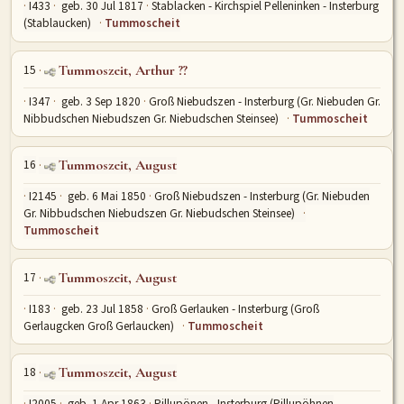
I433
geb. 30 Jul 1817
Stablacken - Kirchspiel Pelleninken - Insterburg
(Stablaucken)
Tummoscheit
15
Tummoszeit, Arthur ??
I347
geb. 3 Sep 1820
Groß Niebudszen - Insterburg (Gr. Niebuden Gr.
Nibbudschen Niebudszen Gr. Niebudschen Steinsee)
Tummoscheit
16
Tummoszeit, August
I2145
geb. 6 Mai 1850
Groß Niebudszen - Insterburg (Gr. Niebuden
Gr. Nibbudschen Niebudszen Gr. Niebudschen Steinsee)
Tummoscheit
17
Tummoszeit, August
I183
geb. 23 Jul 1858
Groß Gerlauken - Insterburg (Groß
Gerlaugcken Groß Gerlaucken)
Tummoscheit
18
Tummoszeit, August
I2005
geb. 1 Apr 1863
Pillupönen - Insterburg (Pillupöhnen