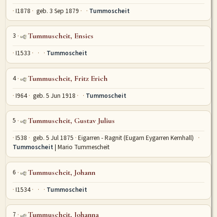
I1878
geb. 3 Sep 1879
Tummoscheit
MITMACHEN
Personen-Suche
Familien-Suche
Gesucht-Most wanted!
3
Tummuscheit, Ensies
Lesezeichen
Personendaten Senden
I1533
Tummoscheit
Benutzer-Login beantragen
Forum
4
Tummuscheit, Fritz Erich
SPRACHE / LANGUAGE
I964
geb. 5 Jun 1918
Tummoscheit
Deutsch
English
5
Tummuscheit, Gustav Julius
I538
geb. 5 Jul 1875
Eigarren - Ragnit (Eugarn Eygarren Kernhall)
Tummoscheit
| Mario Tummescheit
6
Tummuscheit, Johann
I1534
Tummoscheit
7
Tummuscheit, Johanna