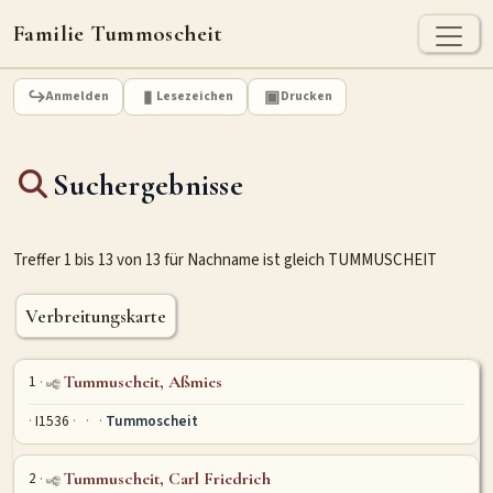
Familie Tummoscheit
TUMMOSCHEIT - HEUTE
Anmelden
Lesezeichen
Drucken
Jan Tummoscheit
Kai Tummoscheit
Klaus Tummoscheit
Suchergebnisse
STAMMBAUM
Ahnenforschung
Stammbaum Tummoscheit
Namen
Treffer 1 bis 13 von 13 für Nachname ist gleich TUMMUSCHEIT
Orte
Historische Karte
Geografische Namensverteilung - Heute
Verbreitungskarte
ARCHIV
1
Tummuscheit, Aßmies
Dokumente
Kirchenbucheinträge
Standesamteinträge
I1536
Tummoscheit
Fotos
Grabsteine
2
Tummuscheit, Carl Friedrich