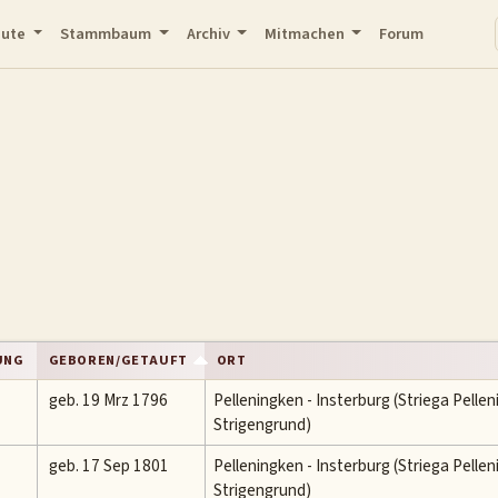
eute
Stammbaum
Archiv
Mitmachen
Forum
UNG
GEBOREN/GETAUFT
ORT
geb. 19 Mrz 1796
Pelleningken - Insterburg (Striega Pelle
Strigengrund)
geb. 17 Sep 1801
Pelleningken - Insterburg (Striega Pelle
Strigengrund)