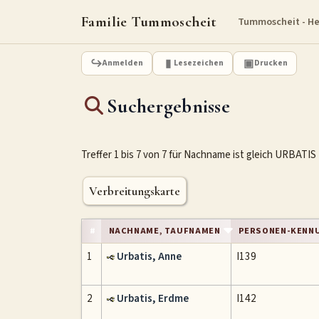
Familie Tummoscheit
Tummoscheit - H
Anmelden
Lesezeichen
Drucken
Suchergebnisse
Treffer 1 bis 7 von 7 für Nachname ist gleich URBATIS
Verbreitungskarte
#
NACHNAME, TAUFNAMEN
PERSONEN-KENN
1
Urbatis, Anne
I139
2
Urbatis, Erdme
I142