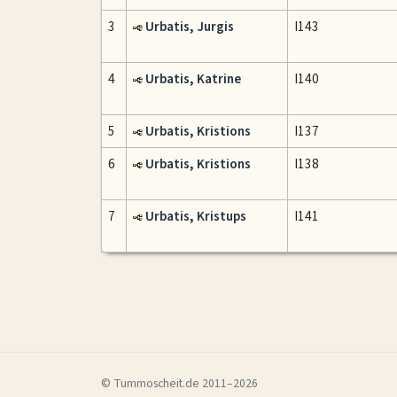
3
Urbatis, Jurgis
I143
4
Urbatis, Katrine
I140
5
Urbatis, Kristions
I137
6
Urbatis, Kristions
I138
7
Urbatis, Kristups
I141
© Tummoscheit.de 2011–2026