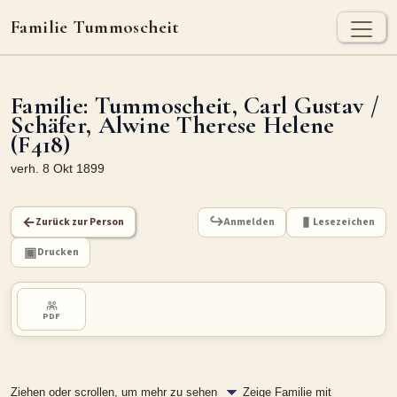
Familie Tummoscheit
TUMMOSCHEIT - HEUTE
Familie: Tummoscheit, Carl Gustav /
Jan Tummoscheit
Kai Tummoscheit
Klaus Tummoscheit
Schäfer, Alwine Therese Helene
(F418)
STAMMBAUM
verh. 8 Okt 1899
Ahnenforschung
Stammbaum Tummoscheit
Namen
Orte
Historische Karte
←
Zurück zur Person
Anmelden
Lesezeichen
Geografische Namensverteilung - Heute
Drucken
ARCHIV
PDF
Dokumente
Kirchenbucheinträge
Standesamteinträge
Fotos
Grabsteine
Ziehen oder scrollen, um mehr zu sehen
Zeige Familie mit