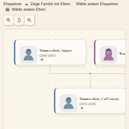
Ehepartner
Zeige Familie mit Eltern
Wähle andere Ehepartner
MITMACHEN
Wähle andere Eltern
Personen-Suche
Familien-Suche
Gesucht-Most wanted!
Lesezeichen
Personendaten Senden
Benutzer-Login beantragen
Forum
Tummoscheit, August
Wacke
SPRACHE / LANGUAGE
(1840-1897)
Deutsch
English
Tummoscheit, Carl Gustav
(1875-1928)