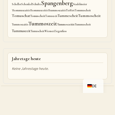
Spangenberg
Scheller
Schenkel
Schulte
Stadelmeier
Thommuszaitis
Thommuszeitis
Thummoszaitis
Tieffert
Tommuscheit
Tomuschat
Tummoscheit
Tummescheit
Tomuscheit
Tomuszeit
Tummoszeit
Tummoszeitis
Tummoszaitis
Tummuscheit
Tummuszeit
Tumuscheit
Wiesner
Ziegenfuss
Jahretage heute
Keine Jahrestage heute.
DE
Familie Tummoscheit
© Tummoscheit.de 2011–2026 · Powered by
WordPress
& TNG 15.0.5