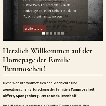
TUMMOSZAITIS erstamls 1736 als
Taufzeuge bei einer Geburt in Jakken
(Abschruten) nachzuweisen.
Weiterlesen…
Herzlich Willkommen auf der
Homepage der Familie
Tummoscheit!
Diese Website widmet sich der Geschichte und
genealogischen Erforschung der Familien
Tummoscheit,
Differt, Spangenberg, Dette und Ritzenhoff
.