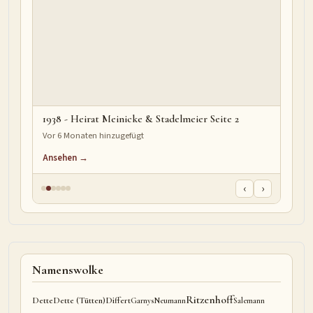
1938 - Heirat Meinicke & Stadelmeier Seite 2
Vor 6 Monaten hinzugefügt
Ansehen →
‹
›
Namenswolke
Ritzenhoff
Dette
Dette (Tütten)
Differt
Garnys
Neumann
Salemann