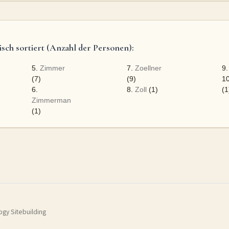
sch sortiert (Anzahl der Personen):
5.
Zimmer
7.
Zoellner
9
(7)
(9)
1
6.
8.
Zoll
(1)
(1
Zimmerman
(1)
gy Sitebuilding