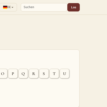
Los
DE
O
P
Q
R
S
T
U