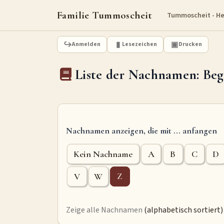
Familie Tummoscheit
Tummoscheit - H
Anmelden
Lesezeichen
Drucken
Liste der Nachnamen: Beg
Nachnamen anzeigen, die mit ... anfangen
Kein Nachname
A
B
C
D
V
W
Z
Zeige alle Nachnamen
(alphabetisch sortiert