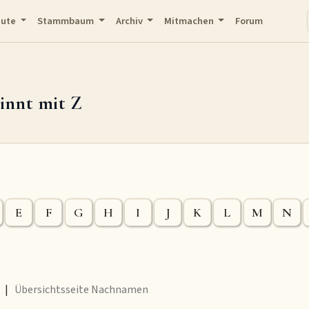
eute
Stammbaum
Archiv
Mitmachen
Forum
innt mit Z
E
F
G
H
I
J
K
L
M
N
) |
Übersichtsseite Nachnamen