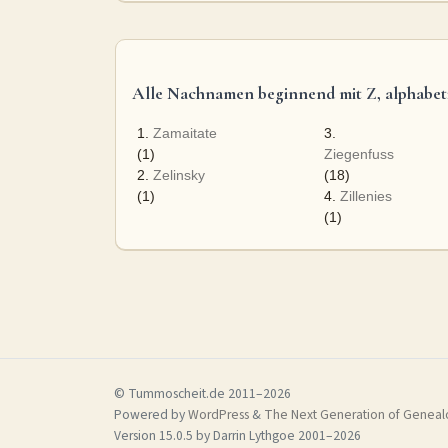
Alle Nachnamen beginnend mit Z, alphabeti
1.
Zamaitate
3.
(1)
Ziegenfuss
2.
Zelinsky
(18)
(1)
4.
Zillenies
(1)
© Tummoscheit.de 2011–2026
Powered by
WordPress
&
The Next Generation of Genealo
Version 15.0.5 by Darrin Lythgoe 2001–2026