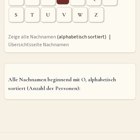
MITMACHEN
S
T
U
V
W
Z
Personen-Suche
Familien-Suche
Gesucht-Most wanted!
Lesezeichen
Personendaten Senden
Zeige alle Nachnamen
(alphabetisch sortiert) |
Benutzer-Login beantragen
Forum
Übersichtsseite Nachnamen
SPRACHE / LANGUAGE
Deutsch
English
Alle Nachnamen beginnend mit O, alphabetisch
sortiert (Anzahl der Personen):