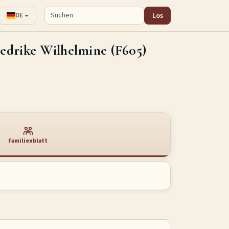
Los
DE
iedrike Wilhelmine (F605)
Familienblatt