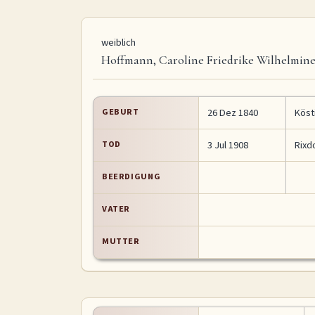
weiblich
Hoffmann, Caroline Friedrike Wilhelmin
GEBURT
26 Dez 1840
Köst
TOD
3 Jul 1908
Rixd
BEERDIGUNG
VATER
MUTTER