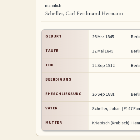
männlich
Scheller, Carl Ferdinand Hermann
GEBURT
26 Mrz 1845
Berli
TAUFE
12 Mai 1845
Berli
TOD
12 Sep 1912
Berli
BEERDIGUNG
EHESCHLIESSUNG
26 Sep 1881
Berli
VATER
Scheller, Johan
|
F147 Fam
MUTTER
Kriebisch (Krubisch), Hen