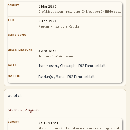
GEBURT
6 Mai 1850
MITMACHEN
Groß Niebudszen - Insterburg (Gr. Niebuden Gr. Nibbudschen Niebudszen Gr. Niebudschen Steinsee)
Personen-Suche
Familien-Suche
Gesucht-Most wanted!
TOD
6 Jan 1921
Kaukern - Insterburg (Kaucken)
Lesezeichen
Personendaten Senden
BEERDIGUNG
Benutzer-Login beantragen
Forum
EHESCHLIESSUNG
5 Apr 1878
SPRACHE / LANGUAGE
Jennen - Groß Aulowönen
Deutsch
English
VATER
Tummoszeit, Christoph
|
F92 Familienblatt
MUTTER
Esselun(s), Maria
|
F92 Familienblatt
weiblich
Stattaus, Auguste
GEBURT
27 Jun 1851
Skardupönen - Kirchspiel Pelleninken - Insterburg (Skardupöhnen Skarduppen Szardupöhnen)