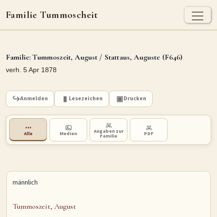
Familie Tummoscheit
TUMMOSCHEIT - HEUTE
Jan Tummoscheit
Kai Tummoscheit
Klaus Tummoscheit
Familie: Tummoszeit, August / Stattaus, Auguste (F646)
verh. 5 Apr 1878
STAMMBAUM
Ahnenforschung
Stammbaum Tummoscheit
Namen
Anmelden
Lesezeichen
Drucken
Orte
Historische Karte
Angaben zur
Alle
Medien
PDF
Familie
Geografische Namensverteilung - Heute
ARCHIV
Dokumente
Kirchenbucheinträge
Standesamteinträge
männlich
Fotos
Grabsteine
Tummoszeit, August