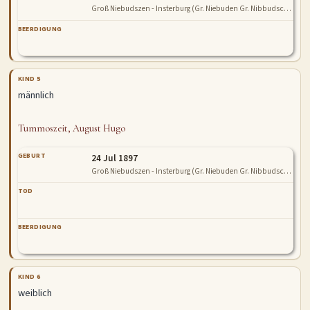
Groß Niebudszen - Insterburg (Gr. Niebuden Gr. Nibbudschen Niebudszen Gr. Niebudschen Steinsee)
BEERDIGUNG
KIND 5
männlich
Tummoszeit, August Hugo
GEBURT
24 Jul 1897
Groß Niebudszen - Insterburg (Gr. Niebuden Gr. Nibbudschen Niebudszen Gr. Niebudschen Steinsee)
TOD
BEERDIGUNG
KIND 6
weiblich