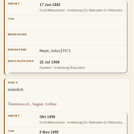
GEBURT
17 Jun 1883
Groß Niebudszen - Insterburg (Gr. Niebuden Gr. Nibbudschen Niebudszen Gr. Niebudschen Steinsee)
TOD
BEERDIGUNG
EHEPARTNER
Meyer, Julius
|
F671
EHESCHLIESSUNG
23 Jul 1906
Kaukern - Insterburg (Kaucken)
KIND 4
männlich
Tummoszeit, August Arthur
GEBURT
Okt 1895
Groß Niebudszen - Insterburg (Gr. Niebuden Gr. Nibbudschen Niebudszen Gr. Niebudschen Steinsee)
TOD
5 Nov 1895