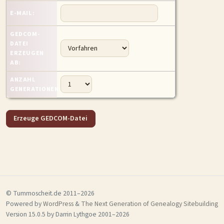
MITMACHEN
E-MAIL:
Personen-Suche
Familien-Suche
Gesucht-Most wanted!
GEDCOM-
DATEI
Lesezeichen
Personendaten Senden
ERZEUGEN
AB:
Benutzer-Login beantragen
Forum
ANZAHL
GENERATIONEN:
SPRACHE / LANGUAGE
Deutsch
English
© Tummoscheit.de 2011–2026
Powered by
WordPress
&
The Next Generation of Genealogy Sitebuilding
Version 15.0.5 by Darrin Lythgoe 2001–2026