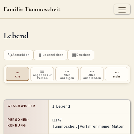
Familie Tummoscheit
TUMMOSCHEIT - HEUTE
Lebend
Jan Tummoscheit
Kai Tummoscheit
Klaus Tummoscheit
STAMMBAUM
Anmelden
Lesezeichen
Drucken
Ahnenforschung
Stammbaum Tummoscheit
Namen
Orte
Historische Karte
Angaben zur
Alles
Alles
Alle
Mehr
Person
anzeigen
ausblenden
Geografische Namensverteilung - Heute
ARCHIV
GESCHWISTER
1. Lebend
Dokumente
Kirchenbucheinträge
Standesamteinträge
PERSONEN-
I1147
Fotos
Grabsteine
KENNUNG
Tummoscheit
| Vorfahren meiner Mutter