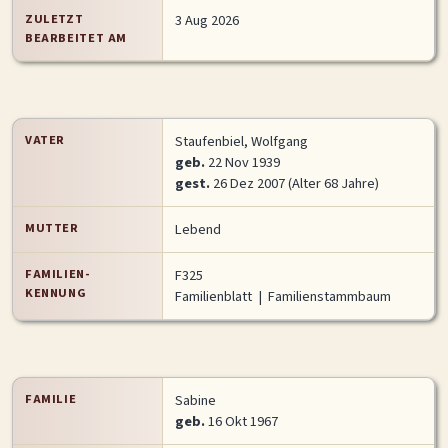
ZULETZT
3 Aug 2026
MITMACHEN
BEARBEITET AM
Personen-Suche
Familien-Suche
Gesucht-Most wanted!
Lesezeichen
Personendaten Senden
Benutzer-Login beantragen
Forum
VATER
Staufenbiel, Wolfgang
geb.
22 Nov 1939
gest.
26 Dez 2007 (Alter 68 Jahre)
SPRACHE / LANGUAGE
Deutsch
English
MUTTER
Lebend
FAMILIEN-
F325
KENNUNG
Familienblatt
|
Familienstammbaum
FAMILIE
Sabine
geb.
16 Okt 1967