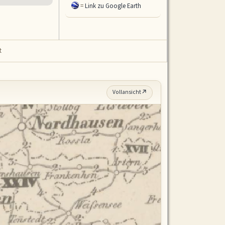
=
(Deutschland)
Link zu Google Earth
t
Vollansicht