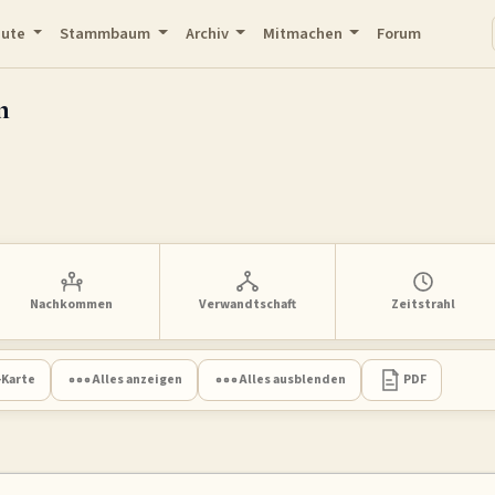
eute
Stammbaum
Archiv
Mitmachen
Forum
m
Nachkommen
Verwandtschaft
Zeitstrahl
-Karte
Alles anzeigen
Alles ausblenden
PDF