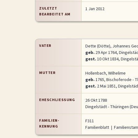
ZULETZT
1 Jan 2012
BEARBEITET AM
VATER
Dette (Dötte), Johannes Ge
geb.
29 Apr 1764, Dingelstä
gest.
10 Okt 1834, Dingelst
MUTTER
Hollenbach, Wilhelime
geb.
1765, Bischoferode - T
gest.
2 Mai 1851, Dingelstäd
EHESCHLIESSUNG
26 Okt 1788
Dingelstädt - Thüringen (De
FAMILIEN-
F311
KENNUNG
Familienblatt
|
Familienst