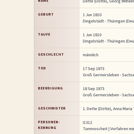
NAME
Dette (Dötte)
,
Georg Wilhel
GEBURT
1 Jun 1810
Dingelstädt - Thüringen (De
TAUFE
1 Jun 1810
Dingelstädt - Thüringen (De
GESCHLECHT
männlich
TOD
17 Sep 1873
Groß Germersleben - Sachse
BEERDIGUNG
18 Sep 1873
Groß Germersleben - Sachse
GESCHWISTER
1.
Dette (Dötte), Anna Maria
PERSONEN-
I1312
KENNUNG
Tummoscheit
| Vorfahren m