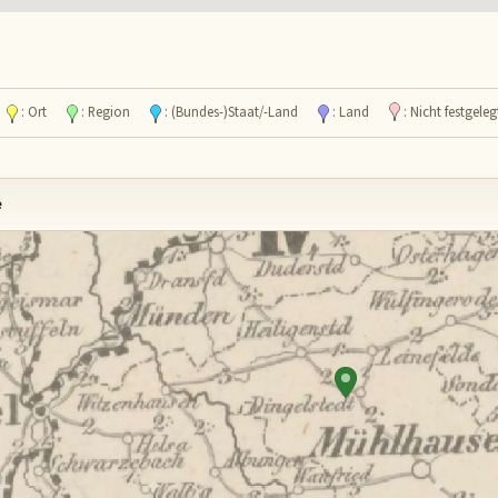
l
: Ort
: Region
: (Bundes-)Staat/-Land
: Land
: Nicht festgeleg
e