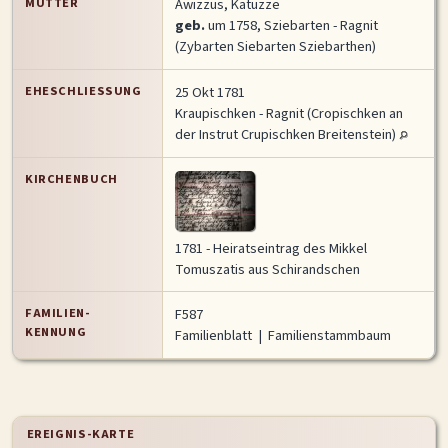
MUTTER
Awizzus, Katuzze
geb.
um 1758, Sziebarten - Ragnit
(Zybarten Siebarten Sziebarthen)
EHESCHLIESSUNG
25 Okt 1781
Kraupischken - Ragnit (Cropischken an
der Instrut Crupischken Breitenstein)
KIRCHENBUCH
1781 - Heiratseintrag des Mikkel
Tomuszatis aus Schirandschen
FAMILIEN-
F587
KENNUNG
Familienblatt
|
Familienstammbaum
EREIGNIS-KARTE