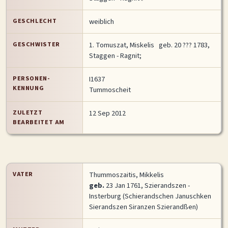
MITMACHEN
GESCHLECHT
weiblich
Personen-Suche
Familien-Suche
Gesucht-Most wanted!
GESCHWISTER
1.
Tomuszat, Miskelis
geb. 20 ??? 1783,
Lesezeichen
Personendaten Senden
Staggen - Ragnit;
Benutzer-Login beantragen
Forum
PERSONEN-
I1637
KENNUNG
Tummoscheit
SPRACHE / LANGUAGE
ZULETZT
12 Sep 2012
Deutsch
English
BEARBEITET AM
VATER
Thummoszaitis, Mikkelis
geb.
23 Jan 1761, Szierandszen -
Insterburg (Schierandschen Januschken
Sierandszen Siranzen Szierandßen)