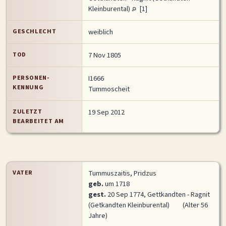
Kleinburental)
[
1
]
MITMACHEN
Personen-Suche
Familien-Suche
Gesucht-Most wanted!
GESCHLECHT
weiblich
Lesezeichen
Personendaten Senden
TOD
7 Nov 1805
Benutzer-Login beantragen
Forum
PERSONEN-
I1666
KENNUNG
Tummoscheit
SPRACHE / LANGUAGE
ZULETZT
19 Sep 2012
Deutsch
English
BEARBEITET AM
VATER
Tummuszaitis, Pridzus
geb.
um 1718
gest.
20 Sep 1774, Gettkandten - Ragnit
(Getkandten Kleinburental)
(Alter 56
Jahre)