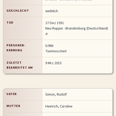
MITMACHEN
GESCHLECHT
weiblich
Personen-Suche
Familien-Suche
Gesucht-Most wanted!
TOD
27 Dez 1931
Lesezeichen
Personendaten Senden
Neu Ruppin - Brandenburg (Deutschland)
Benutzer-Login beantragen
Forum
PERSONEN-
I1966
SPRACHE / LANGUAGE
KENNUNG
Tummoscheit
Deutsch
English
ZULETZT
9 Mrz 2015
BEARBEITET AM
VATER
Simon, Rudolf
MUTTER
Heinrich, Caroline