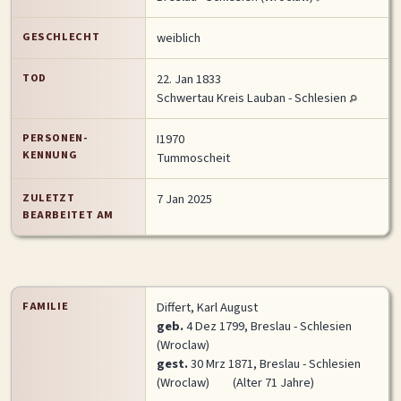
MITMACHEN
GESCHLECHT
weiblich
Personen-Suche
Familien-Suche
Gesucht-Most wanted!
TOD
22. Jan 1833
Lesezeichen
Personendaten Senden
Schwertau Kreis Lauban - Schlesien
Benutzer-Login beantragen
Forum
PERSONEN-
I1970
KENNUNG
Tummoscheit
SPRACHE / LANGUAGE
ZULETZT
7 Jan 2025
Deutsch
English
BEARBEITET AM
FAMILIE
Differt, Karl August
geb.
4 Dez 1799, Breslau - Schlesien
(Wroclaw)
gest.
30 Mrz 1871, Breslau - Schlesien
(Wroclaw)
(Alter 71 Jahre)