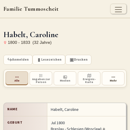
Familie Tummoscheit
TUMMOSCHEIT - HEUTE
Habelt, Caroline
Jan Tummoscheit
Kai Tummoscheit
Klaus Tummoscheit
1800 - 1833 (32 Jahre)
STAMMBAUM
Ahnenforschung
Stammbaum Tummoscheit
Namen
Anmelden
Lesezeichen
Drucken
Orte
Historische Karte
Angaben zur
Ereignis-
Alle
Medien
Mehr
Person
Karte
Geografische Namensverteilung - Heute
ARCHIV
Dokumente
Kirchenbucheinträge
Standesamteinträge
NAME
Habelt
,
Caroline
Fotos
Grabsteine
GEBURT
Jul 1800
Breslau - Schlesien (Wroclaw)