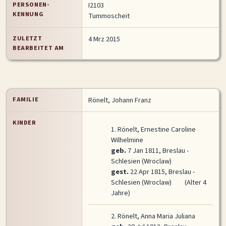
PERSONEN-
I2103
MITMACHEN
KENNUNG
Tummoscheit
Personen-Suche
Familien-Suche
Gesucht-Most wanted!
ZULETZT
4 Mrz 2015
BEARBEITET AM
Lesezeichen
Personendaten Senden
Benutzer-Login beantragen
Forum
SPRACHE / LANGUAGE
FAMILIE
Rönelt, Johann Franz
Deutsch
English
KINDER
1.
Rönelt, Ernestine Caroline
Wilhelmine
geb.
7 Jan 1811, Breslau -
Schlesien (Wroclaw)
gest.
22 Apr 1815, Breslau -
Schlesien (Wroclaw)
(Alter 4
Jahre)
2.
Rönelt, Anna Maria Juliana