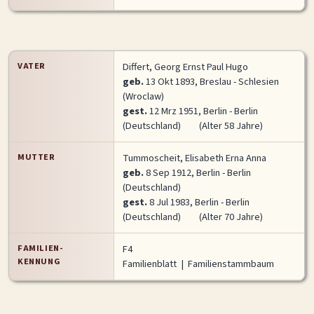
MITMACHEN
Personen-Suche
Familien-Suche
Gesucht-Most wanted!
VATER
Differt, Georg Ernst Paul Hugo
Lesezeichen
Personendaten Senden
geb.
13 Okt 1893, Breslau - Schlesien
(Wroclaw)
Benutzer-Login beantragen
Forum
gest.
12 Mrz 1951, Berlin - Berlin
(Deutschland)
(Alter 58 Jahre)
SPRACHE / LANGUAGE
MUTTER
Tummoscheit, Elisabeth Erna Anna
Deutsch
English
geb.
8 Sep 1912, Berlin - Berlin
(Deutschland)
gest.
8 Jul 1983, Berlin - Berlin
(Deutschland)
(Alter 70 Jahre)
FAMILIEN-
F4
KENNUNG
Familienblatt
|
Familienstammbaum