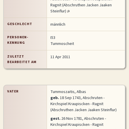
Ragnit (Abschruthen Jacken Jaaken
MITMACHEN
Steinflur)
Personen-Suche
Familien-Suche
Gesucht-Most wanted!
GESCHLECHT
männlich
Lesezeichen
Personendaten Senden
PERSONEN-
I53
Benutzer-Login beantragen
Forum
KENNUNG
Tummoscheit
SPRACHE / LANGUAGE
ZULETZT
11 Apr 2011
BEARBEITET AM
Deutsch
English
VATER
Tummoszaitis, Albas
geb.
18 Sep 1743, Abschruten -
Kirchspiel Kraupiscken - Ragnit
(Abschruthen Jacken Jaaken Steinflur)
gest.
26 Nov 1781, Abschruten -
Kirchspiel Kraupiscken - Ragnit