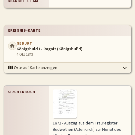
BEARBEITET AM
EREIGNIS-KARTE
GEBURT
Königshuld I - Ragnit (Kënigshul'd)
4 Okt 1843
Orte auf Karte anzeigen
KIRCHENBUCH
1872 - Auszug aus dem Trauregister
Budwethen (Altenkirch) zur Heriat des