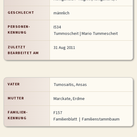
MITMACHEN
GESCHLECHT
männlich
Personen-Suche
Familien-Suche
Gesucht-Most wanted!
PERSONEN-
I534
Lesezeichen
Personendaten Senden
KENNUNG
Tummoscheit
| Mario Tummescheit
Benutzer-Login beantragen
Forum
ZULETZT
31 Aug 2011
BEARBEITET AM
SPRACHE / LANGUAGE
Deutsch
English
VATER
Tumosaitis, Ansas
MUTTER
Marckate, Erdme
FAMILIEN-
F157
KENNUNG
Familienblatt
|
Familienstammbaum