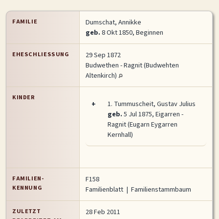
FAMILIE
Dumschat, Annikke
geb.
8 Okt 1850, Beginnen
EHESCHLIESSUNG
29 Sep 1872
Budwethen - Ragnit (Budwehten
Altenkirch)
KINDER
+
1.
Tummuscheit, Gustav Julius
geb.
5 Jul 1875, Eigarren -
Ragnit (Eugarn Eygarren
Kernhall)
FAMILIEN-
F158
KENNUNG
Familienblatt
|
Familienstammbaum
ZULETZT
28 Feb 2011