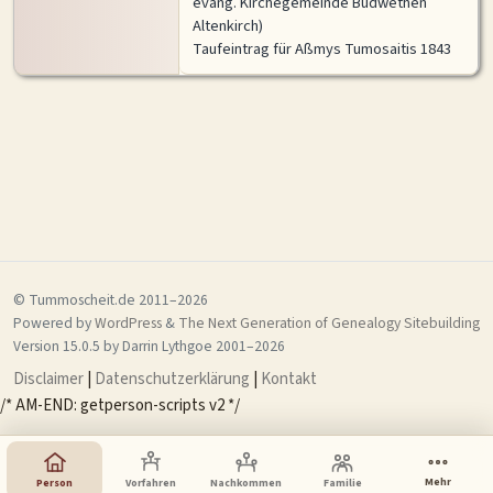
evang. Kirchegemeinde Budwethen
2 Ereignisorte · Andrees Handatlas 1905 + Reisekarte Dt. Reich 1856 (
historic.place
)
Altenkirch)
Taufeintrag für Aßmys Tumosaitis 1843
© Tummoscheit.de 2011–2026
Powered by
WordPress
&
The Next Generation of Genealogy Sitebuilding
Version 15.0.5 by Darrin Lythgoe 2001–2026
Disclaimer
|
Datenschutzerklärung
|
Kontakt
/* AM-END: getperson-scripts v2 */
Mehr
Person
Vorfahren
Nachkommen
Familie