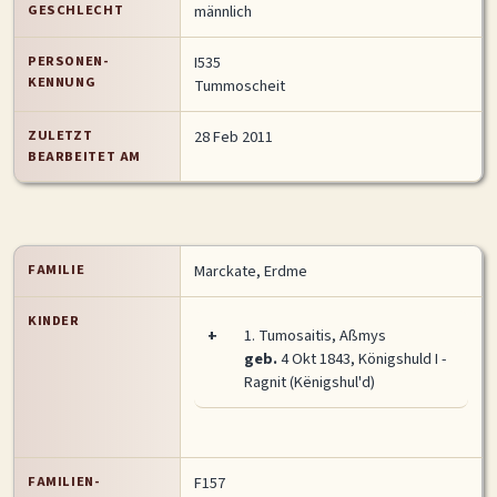
GESCHLECHT
männlich
MITMACHEN
Personen-Suche
Familien-Suche
Gesucht-Most wanted!
PERSONEN-
I535
KENNUNG
Tummoscheit
Lesezeichen
Personendaten Senden
ZULETZT
28 Feb 2011
Benutzer-Login beantragen
Forum
BEARBEITET AM
SPRACHE / LANGUAGE
Deutsch
English
FAMILIE
Marckate, Erdme
KINDER
+
1.
Tumosaitis, Aßmys
geb.
4 Okt 1843, Königshuld I -
Ragnit (Kënigshul'd)
FAMILIEN-
F157