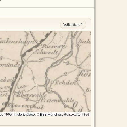
t
Vollansicht
es 1905 ·
historic.place
, ©
BSB München
, Reisekarte 1856