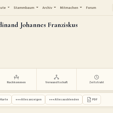
eute
Stammbaum
Archiv
Mitmachen
Forum
dinand Johannes Franziskus
Nachkommen
Verwandtschaft
Zeitstrahl
-Karte
Alles anzeigen
Alles ausblenden
PDF