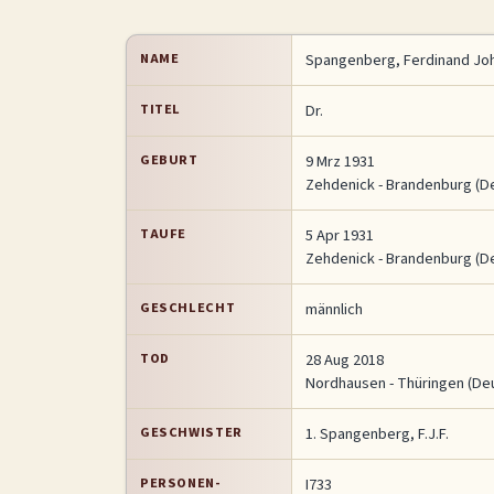
NAME
Spangenberg
,
Ferdinand Jo
TITEL
Dr.
GEBURT
9 Mrz 1931
Zehdenick - Brandenburg (D
TAUFE
5 Apr 1931
Zehdenick - Brandenburg (D
GESCHLECHT
männlich
TOD
28 Aug 2018
Nordhausen - Thüringen (De
GESCHWISTER
1. Spangenberg, F.J.F.
PERSONEN-
I733