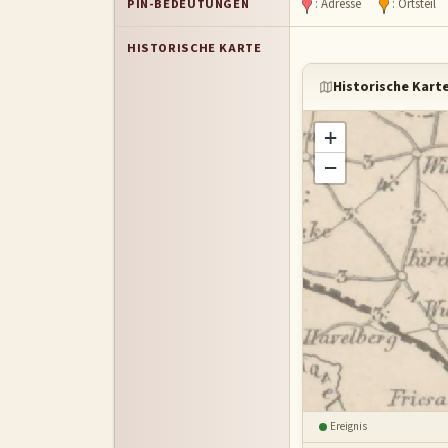
PIN-BEDEUTUNGEN
: Adresse
: Ortstei
HISTORISCHE KARTE
Historische Kart
+
−
Ereignis