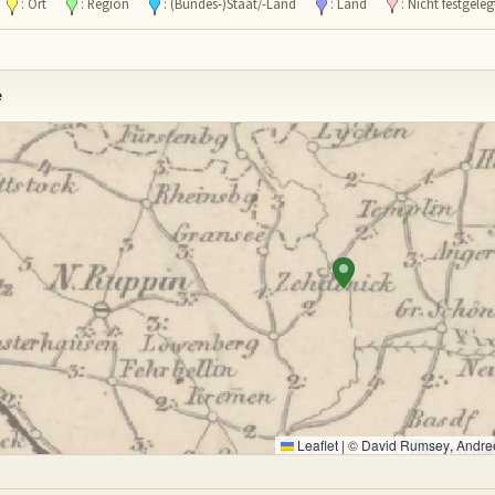
l
: Ort
: Region
: (Bundes-)Staat/-Land
: Land
: Nicht festgeleg
e
Leaflet
|
©
David Rumsey
, Andre