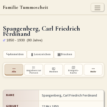
Familie Tummoscheit
TUMMOSCHEIT - HEUTE
Spangenberg, Carl Friedrich
Jan Tummoscheit
Kai Tummoscheit
Klaus Tummoscheit
Ferdinand
1850 - 1930 (80 Jahre)
STAMMBAUM
Ahnenforschung
Stammbaum Tummoscheit
Namen
Anmelden
Lesezeichen
Drucken
Orte
Historische Karte
Geografische Namensverteilung - Heute
Angaben zur
Ereignis-
Alle
Medien
Mehr
Person
Karte
ARCHIV
Dokumente
Kirchenbucheinträge
Standesamteinträge
NAME
Spangenberg
,
Carl Friedrich Ferdinand
Fotos
Grabsteine
GEBURT
22 Mrz 1850