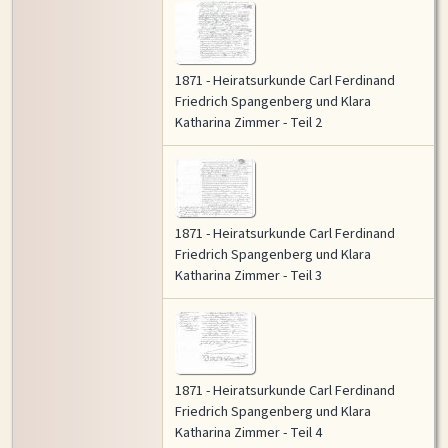
Ereignis
1871 - Heiratsurkunde Carl Ferdinand
3 Ereignisorte · Andrees Handatlas 1905 + Reisekarte Dt. Reich 1856 (
historic.place
)
Friedrich Spangenberg und Klara
Katharina Zimmer - Teil 2
1871 - Heiratsurkunde Carl Ferdinand
Friedrich Spangenberg und Klara
Katharina Zimmer - Teil 3
1871 - Heiratsurkunde Carl Ferdinand
Friedrich Spangenberg und Klara
Katharina Zimmer - Teil 4