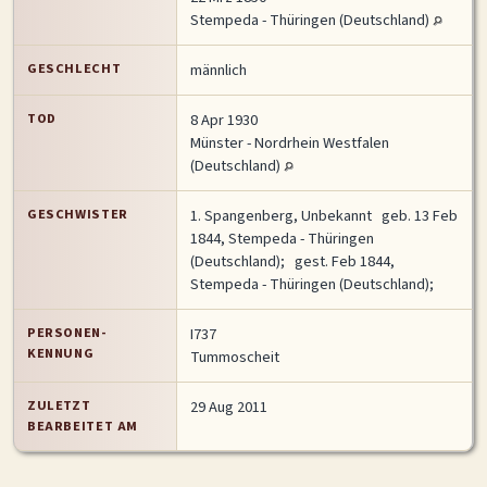
Stempeda - Thüringen (Deutschland)
MITMACHEN
Personen-Suche
Familien-Suche
Gesucht-Most wanted!
GESCHLECHT
männlich
Lesezeichen
Personendaten Senden
TOD
8 Apr 1930
Münster - Nordrhein Westfalen
Benutzer-Login beantragen
Forum
(Deutschland)
SPRACHE / LANGUAGE
GESCHWISTER
1.
Spangenberg, Unbekannt
geb. 13 Feb
1844, Stempeda - Thüringen
Deutsch
English
(Deutschland); gest. Feb 1844,
Stempeda - Thüringen (Deutschland);
PERSONEN-
I737
KENNUNG
Tummoscheit
ZULETZT
29 Aug 2011
BEARBEITET AM