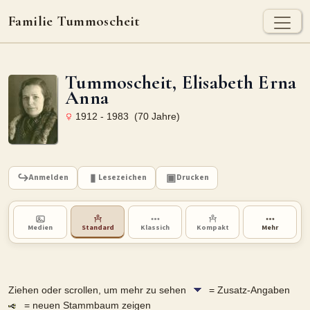
Familie Tummoscheit
TUMMOSCHEIT - HEUTE
Tummoscheit, Elisabeth Erna
Jan Tummoscheit
Kai Tummoscheit
Klaus Tummoscheit
Anna
1912 - 1983 (70 Jahre)
STAMMBAUM
Ahnenforschung
Stammbaum Tummoscheit
Namen
Orte
Historische Karte
Anmelden
Lesezeichen
Drucken
Geografische Namensverteilung - Heute
Medien
Standard
Klassich
Kompakt
Mehr
ARCHIV
Dokumente
Kirchenbucheinträge
Standesamteinträge
Tummoscheit, Franz
Fotos
Grabsteine
Ziehen oder scrollen, um mehr zu sehen
= Zusatz-Angaben
1886-1917
= neuen Stammbaum zeigen