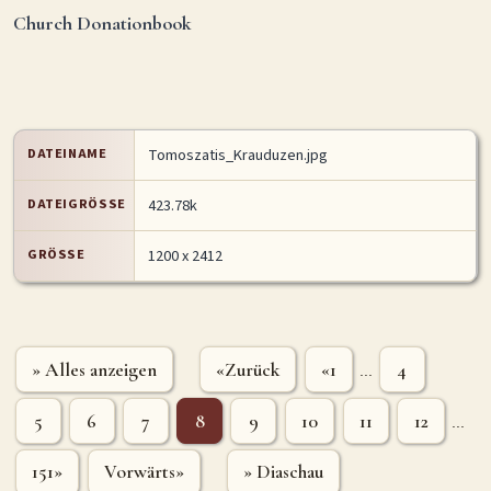
Church Donationbook
DATEINAME
Tomoszatis_Krauduzen.jpg
DATEIGRÖSSE
423.78k
GRÖSSE
1200 x 2412
» Alles anzeigen
«Zurück
«1
4
...
5
6
7
8
9
10
11
12
...
151»
Vorwärts»
» Diaschau