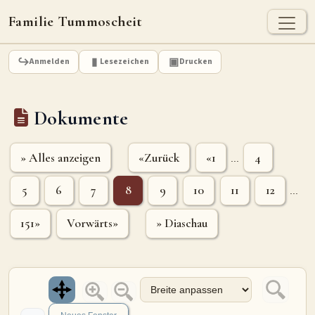
Familie Tummoscheit
TUMMOSCHEIT - HEUTE
Anmelden
Lesezeichen
Drucken
Jan Tummoscheit
Kai Tummoscheit
Klaus Tummoscheit
Dokumente
STAMMBAUM
Ahnenforschung
Stammbaum Tummoscheit
Namen
» Alles anzeigen
«Zurück
«1
4
...
Orte
Historische Karte
5
6
7
8
9
10
11
12
...
Geografische Namensverteilung - Heute
151»
Vorwärts»
» Diaschau
ARCHIV
Dokumente
Kirchenbucheinträge
Standesamteinträge
Fotos
Grabsteine