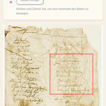
MITMACHEN
Personen-Suche
Familien-Suche
Gesucht-Most wanted!
Lesezeichen
Personendaten Senden
Benutzer-Login beantragen
Forum
SPRACHE / LANGUAGE
Deutsch
English