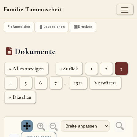
Familie Tummoscheit
TUMMOSCHEIT - HEUTE
Anmelden
Lesezeichen
Drucken
Jan Tummoscheit
Kai Tummoscheit
Klaus Tummoscheit
Dokumente
STAMMBAUM
Ahnenforschung
Stammbaum Tummoscheit
Namen
» Alles anzeigen
«Zurück
1
2
3
Orte
Historische Karte
4
5
6
7
151»
Vorwärts»
...
Geografische Namensverteilung - Heute
» Diaschau
ARCHIV
Dokumente
Kirchenbucheinträge
Standesamteinträge
Fotos
Grabsteine