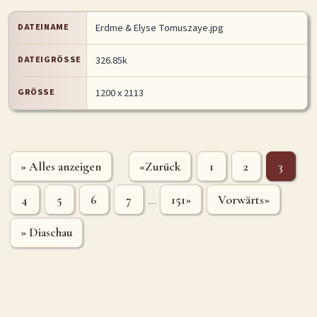
DATEINAME
Erdme & Elyse Tomuszaye.jpg
DATEIGRÖSSE
326.85k
GRÖSSE
1200 x 2113
» Alles anzeigen
«Zurück
1
2
3
4
5
6
7
151»
Vorwärts»
...
» Diaschau