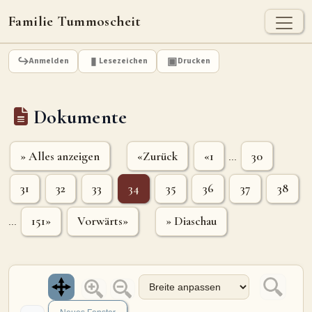
Familie Tummoscheit
TUMMOSCHEIT - HEUTE
Anmelden
Lesezeichen
Drucken
Jan Tummoscheit
Kai Tummoscheit
Klaus Tummoscheit
Dokumente
STAMMBAUM
Ahnenforschung
Stammbaum Tummoscheit
Namen
» Alles anzeigen
«Zurück
«1
30
...
Orte
Historische Karte
31
32
33
34
35
36
37
38
Geografische Namensverteilung - Heute
151»
Vorwärts»
» Diaschau
...
ARCHIV
Dokumente
Kirchenbucheinträge
Standesamteinträge
Fotos
Grabsteine