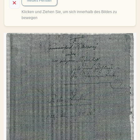
MITMACHEN
Personen-Suche
Familien-Suche
Gesucht-Most wanted!
Lesezeichen
Personendaten Senden
Benutzer-Login beantragen
Forum
SPRACHE / LANGUAGE
Deutsch
English