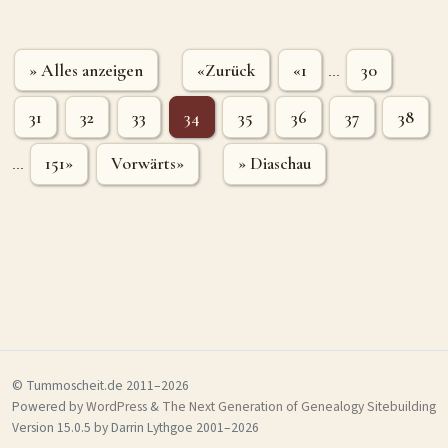
» Alles anzeigen
«Zurück
«1
30
...
31
32
33
34
35
36
37
38
151»
Vorwärts»
» Diaschau
...
© Tummoscheit.de 2011–2026
Powered by
WordPress
&
The Next Generation of Genealogy Sitebuilding
Version 15.0.5 by Darrin Lythgoe 2001–2026