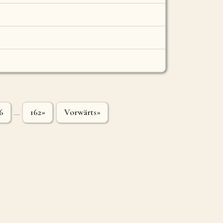
6
162»
Vorwärts»
...