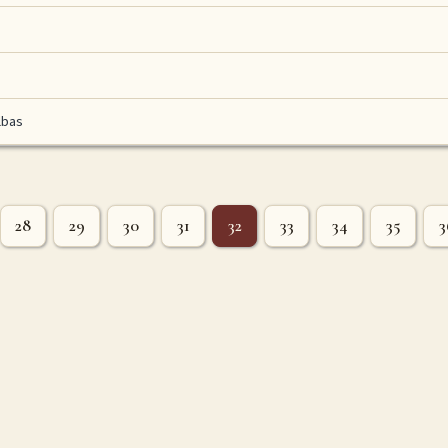
lbas
28
29
30
31
32
33
34
35
3