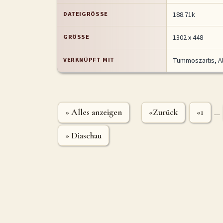
DATEIGRÖSSE
188.71k
GRÖSSE
1302 x 448
VERKNÜPFT MIT
Tummoszaitis, A
» Alles anzeigen
«Zurück
«1
...
» Diaschau