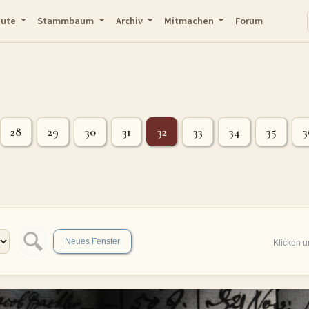
eute
Stammbaum
Archiv
Mitmachen
Forum
28
29
30
31
32
33
34
35
3