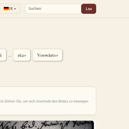
Los
DE
6
162»
Vorwärts»
...