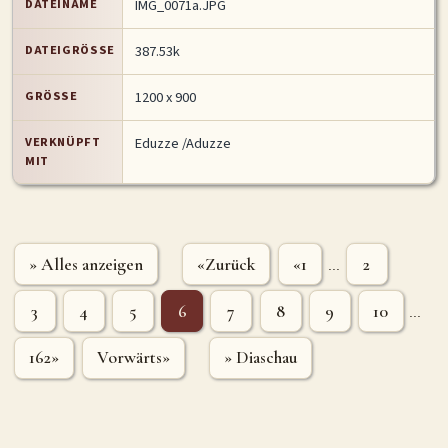
DATEINAME
IMG_0071a.JPG
DATEIGRÖSSE
387.53k
GRÖSSE
1200 x 900
VERKNÜPFT
Eduzze /Aduzze
MIT
» Alles anzeigen
«Zurück
«1
2
...
3
4
5
6
7
8
9
10
...
162»
Vorwärts»
» Diaschau