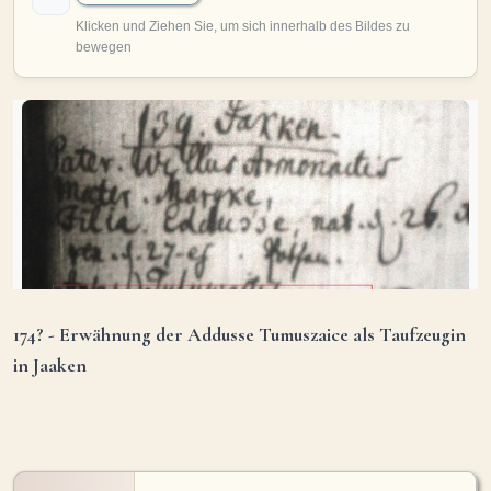
MITMACHEN
Personen-Suche
Familien-Suche
Gesucht-Most wanted!
Lesezeichen
Personendaten Senden
Benutzer-Login beantragen
Forum
SPRACHE / LANGUAGE
Deutsch
English
174? - Erwähnung der Addusse Tumuszaice als Taufzeugin
in Jaaken