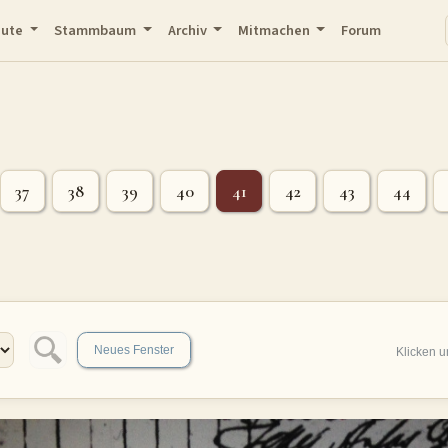
eute
Stammbaum
Archiv
Mitmachen
Forum
37
38
39
40
41
42
43
44