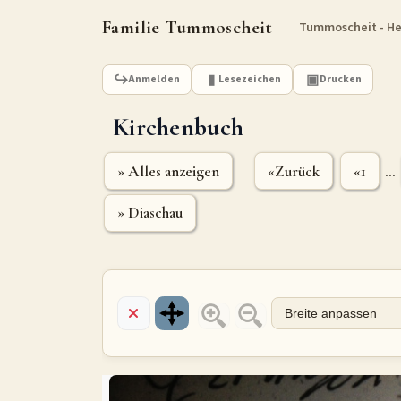
Familie Tummoscheit
Tummoscheit - H
Anmelden
Lesezeichen
Drucken
Kirchenbuch
» Alles anzeigen
«Zurück
«1
...
» Diaschau