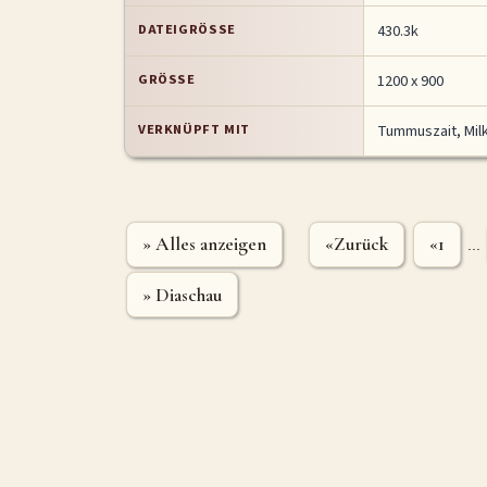
DATEIGRÖSSE
430.3k
GRÖSSE
1200 x 900
VERKNÜPFT MIT
Tummuszait, Mil
» Alles anzeigen
«Zurück
«1
...
» Diaschau