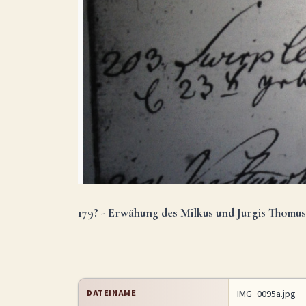
179? - Erwähung des Milkus und Jurgis Thomus
DATEINAME
IMG_0095a.jpg