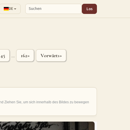
Los
DE
45
162»
Vorwärts»
...