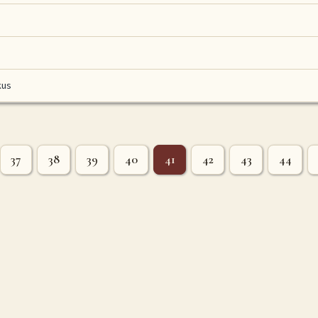
kus
37
38
39
40
41
42
43
44