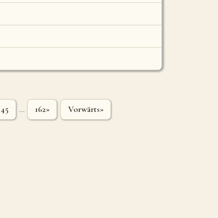
45
162»
Vorwärts»
...