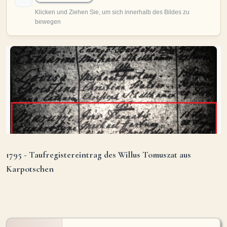
MITMACHEN
Personen-Suche
Familien-Suche
Gesucht-Most wanted!
Lesezeichen
Personendaten Senden
Benutzer-Login beantragen
Forum
SPRACHE / LANGUAGE
Deutsch
English
1795 - Taufregistereintrag des Willus Tomuszat aus
Karpotschen