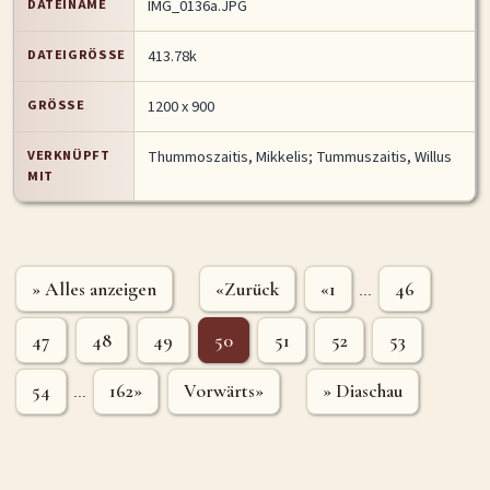
DATEINAME
IMG_0136a.JPG
DATEIGRÖSSE
413.78k
GRÖSSE
1200 x 900
VERKNÜPFT
Thummoszaitis, Mikkelis
;
Tummuszaitis, Willus
MIT
» Alles anzeigen
«Zurück
«1
46
...
47
48
49
50
51
52
53
54
162»
Vorwärts»
» Diaschau
...