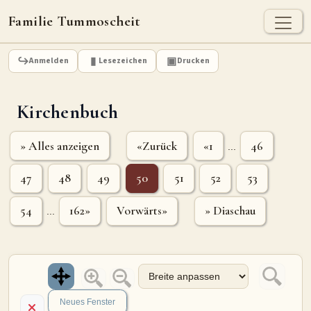
Familie Tummoscheit
TUMMOSCHEIT - HEUTE
Anmelden
Lesezeichen
Drucken
Jan Tummoscheit
Kai Tummoscheit
Klaus Tummoscheit
Kirchenbuch
STAMMBAUM
Ahnenforschung
Stammbaum Tummoscheit
Namen
» Alles anzeigen
«Zurück
«1
46
...
Orte
Historische Karte
47
48
49
50
51
52
53
Geografische Namensverteilung - Heute
54
162»
Vorwärts»
» Diaschau
...
ARCHIV
Dokumente
Kirchenbucheinträge
Standesamteinträge
Fotos
Grabsteine