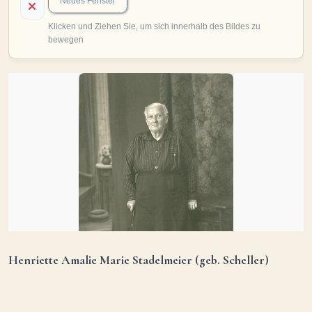
MITMACHEN
Personen-Suche
Familien-Suche
Gesucht-Most wanted!
Lesezeichen
Personendaten Senden
Benutzer-Login beantragen
Forum
SPRACHE / LANGUAGE
Deutsch
English
Henriette Amalie Marie Stadelmeier (geb. Scheller)