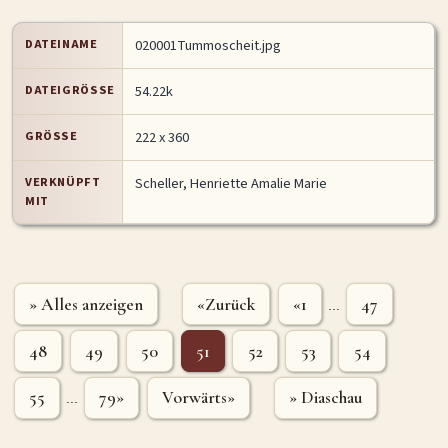
DATEINAME
020001Tummoscheit.jpg
DATEIGRÖSSE
54.22k
GRÖSSE
222 x 360
VERKNÜPFT
Scheller, Henriette Amalie Marie
MIT
» Alles anzeigen
«Zurück
«1
47
...
48
49
50
51
52
53
54
55
79»
Vorwärts»
» Diaschau
...