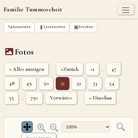
Familie Tummoscheit
TUMMOSCHEIT - HEUTE
Anmelden
Lesezeichen
Drucken
Jan Tummoscheit
Kai Tummoscheit
Klaus Tummoscheit
Fotos
STAMMBAUM
Ahnenforschung
Stammbaum Tummoscheit
Namen
» Alles anzeigen
«Zurück
«1
47
...
Orte
Historische Karte
48
49
50
51
52
53
54
Geografische Namensverteilung - Heute
55
79»
Vorwärts»
» Diaschau
...
ARCHIV
Dokumente
Kirchenbucheinträge
Standesamteinträge
Fotos
Grabsteine