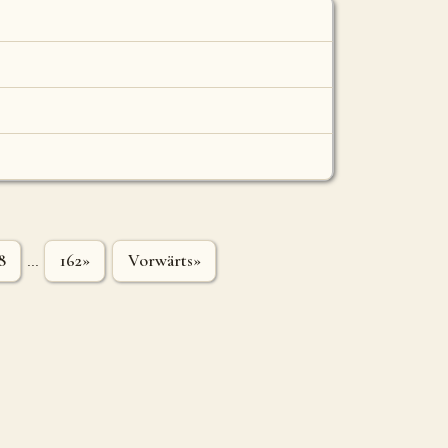
8
162»
Vorwärts»
...