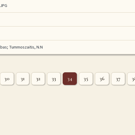
.JPG
lbas
;
Tummoszaitis, N.N
30
31
32
33
34
35
36
37
3