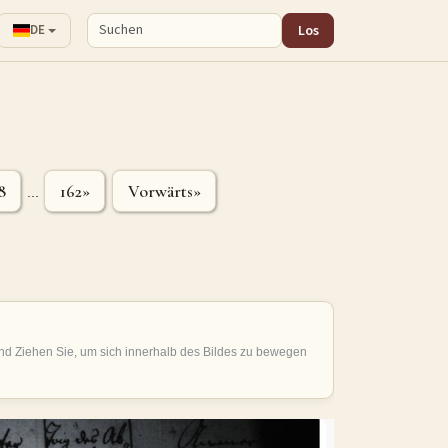
Los
DE
8
162»
Vorwärts»
...