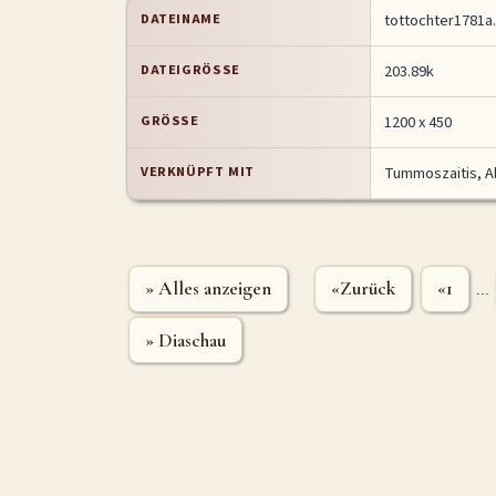
DATEINAME
tottochter1781a
DATEIGRÖSSE
203.89k
GRÖSSE
1200 x 450
VERKNÜPFT MIT
Tummoszaitis, A
» Alles anzeigen
«Zurück
«1
...
» Diaschau