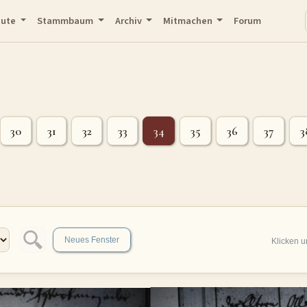
eute
Stammbaum
Archiv
Mitmachen
Forum
30
31
32
33
34
35
36
37
3