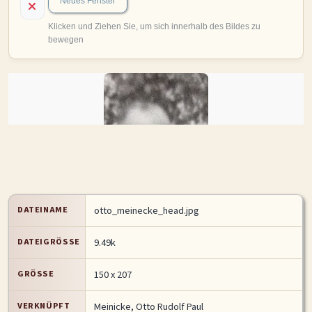
MITMACHEN
Personen-Suche
Familien-Suche
Gesucht-Most wanted!
Lesezeichen
Personendaten Senden
Benutzer-Login beantragen
Forum
SPRACHE / LANGUAGE
Deutsch
English
DATEINAME
otto_meinecke_head.jpg
DATEIGRÖSSE
9.49k
GRÖSSE
150 x 207
VERKNÜPFT
Meinicke, Otto Rudolf Paul