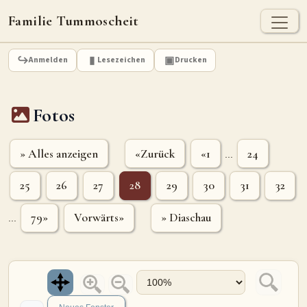
Familie Tummoscheit
TUMMOSCHEIT - HEUTE
Anmelden
Lesezeichen
Drucken
Jan Tummoscheit
Kai Tummoscheit
Klaus Tummoscheit
Fotos
STAMMBAUM
Ahnenforschung
Stammbaum Tummoscheit
Namen
» Alles anzeigen
«Zurück
«1
24
...
Orte
Historische Karte
25
26
27
28
29
30
31
32
Geografische Namensverteilung - Heute
79»
Vorwärts»
» Diaschau
...
ARCHIV
Dokumente
Kirchenbucheinträge
Standesamteinträge
Fotos
Grabsteine