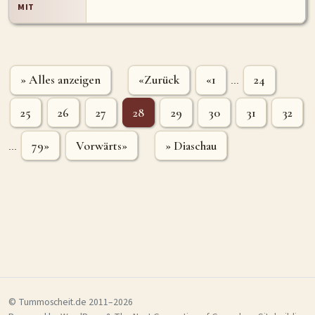
MIT
» Alles anzeigen
«Zurück
«1
24
...
25
26
27
28
29
30
31
32
79»
Vorwärts»
» Diaschau
...
© Tummoscheit.de 2011–2026