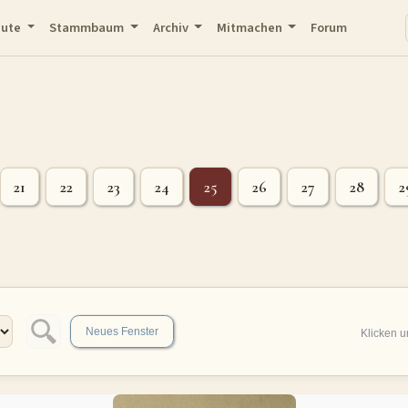
eute
Stammbaum
Archiv
Mitmachen
Forum
21
22
23
24
25
26
27
28
2