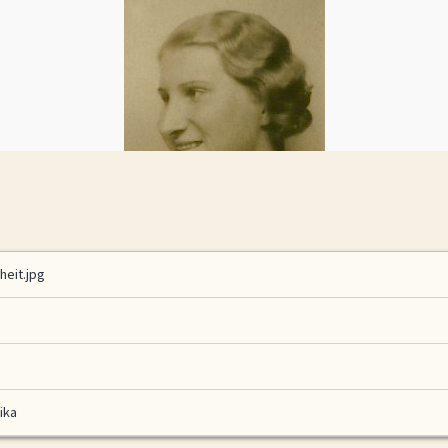
eit.jpg
ika