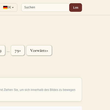
Los
DE
9
79»
Vorwärts»
...