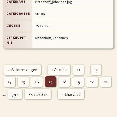
DATEINAME
ritzenhoff_johannes.jpg
DATEIGRÖSSE
58.84k
GRÖSSE
253 x 360
VERKNÜPFT
Ritzenhoff, Johannes
MIT
» Alles anzeigen
«Zurück
«1
13
...
14
15
16
17
18
19
20
21
79»
Vorwärts»
» Diaschau
...