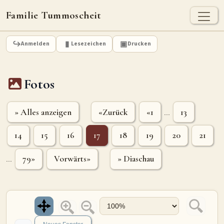
Familie Tummoscheit
TUMMOSCHEIT - HEUTE
Anmelden
Lesezeichen
Drucken
Jan Tummoscheit
Kai Tummoscheit
Klaus Tummoscheit
Fotos
STAMMBAUM
Ahnenforschung
Stammbaum Tummoscheit
Namen
» Alles anzeigen
«Zurück
«1
13
...
Orte
Historische Karte
14
15
16
17
18
19
20
21
Geografische Namensverteilung - Heute
79»
Vorwärts»
» Diaschau
...
ARCHIV
Dokumente
Kirchenbucheinträge
Standesamteinträge
Fotos
Grabsteine