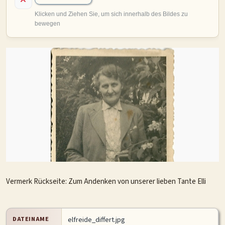
MITMACHEN
Personen-Suche
Familien-Suche
Gesucht-Most wanted!
Lesezeichen
Personendaten Senden
Benutzer-Login beantragen
Forum
SPRACHE / LANGUAGE
Deutsch
English
Vermerk Rückseite: Zum Andenken von unserer lieben Tante Elli
DATEINAME
elfreide_differt.jpg