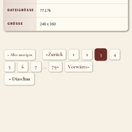
DATEIGRÖSSE
77.17k
GRÖSSE
246 x 360
«Zurück
1
2
3
4
» Alles anzeigen
5
6
7
79»
Vorwärts»
...
» Diaschau