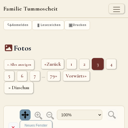
Familie Tummoscheit
TUMMOSCHEIT - HEUTE
Anmelden
Lesezeichen
Drucken
Jan Tummoscheit
Kai Tummoscheit
Klaus Tummoscheit
Fotos
STAMMBAUM
Ahnenforschung
Stammbaum Tummoscheit
Namen
«Zurück
1
2
3
4
» Alles anzeigen
Orte
Historische Karte
5
6
7
79»
Vorwärts»
...
Geografische Namensverteilung - Heute
» Diaschau
ARCHIV
Dokumente
Kirchenbucheinträge
Standesamteinträge
Fotos
Grabsteine