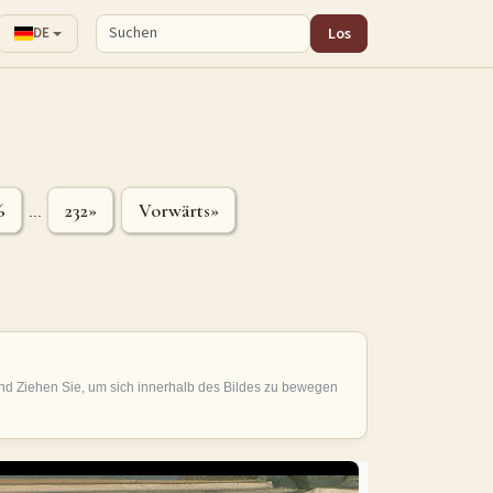
Los
DE
6
232»
Vorwärts»
...