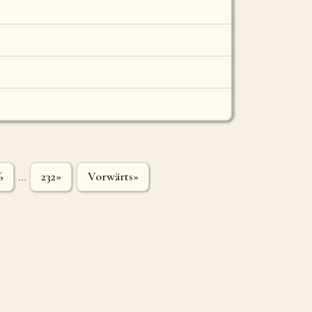
6
232»
Vorwärts»
...