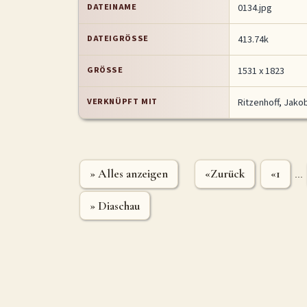
DATEINAME
0134.jpg
DATEIGRÖSSE
413.74k
GRÖSSE
1531 x 1823
VERKNÜPFT MIT
Ritzenhoff, Jako
» Alles anzeigen
«Zurück
«1
...
» Diaschau