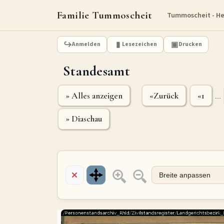
Familie Tummoscheit
Tummoscheit - H
Anmelden
Lesezeichen
Drucken
Standesamt
» Alles anzeigen
«Zurück
«1
...
» Diaschau