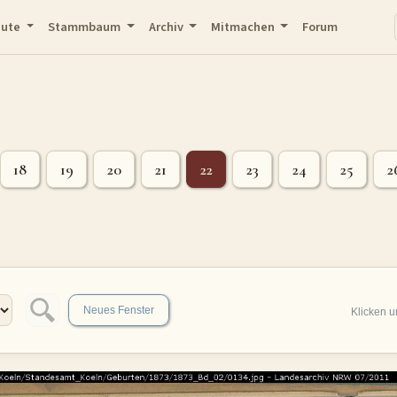
eute
Stammbaum
Archiv
Mitmachen
Forum
18
19
20
21
22
23
24
25
2