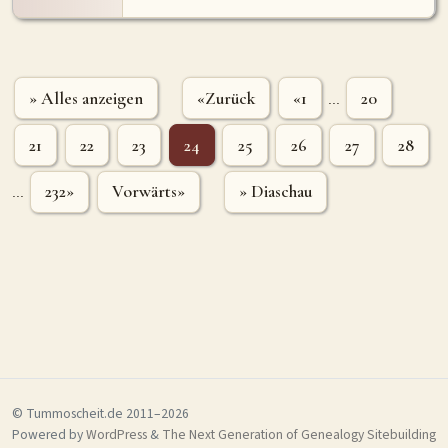
» Alles anzeigen
«Zurück
«1
20
...
21
22
23
24
25
26
27
28
232»
Vorwärts»
» Diaschau
...
© Tummoscheit.de 2011–2026
Powered by
WordPress
&
The Next Generation of Genealogy Sitebuilding