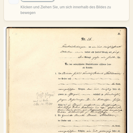
MITMACHEN
Personen-Suche
Familien-Suche
Gesucht-Most wanted!
Lesezeichen
Personendaten Senden
Benutzer-Login beantragen
Forum
SPRACHE / LANGUAGE
Deutsch
English