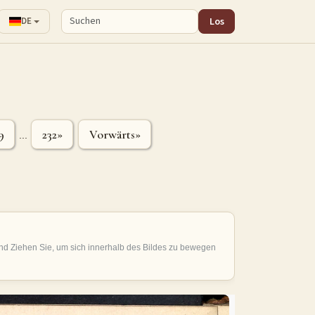
Los
DE
9
232»
Vorwärts»
...