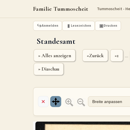
Familie Tummoscheit
Tummoscheit - H
Anmelden
Lesezeichen
Drucken
Standesamt
» Alles anzeigen
«Zurück
«1
...
» Diaschau