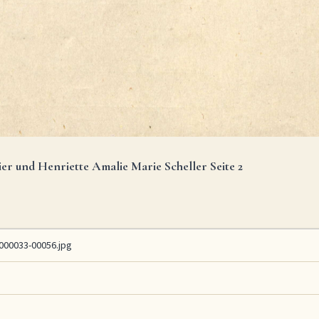
ier und Henriette Amalie Marie Scheller Seite 2
00033-00056.jpg