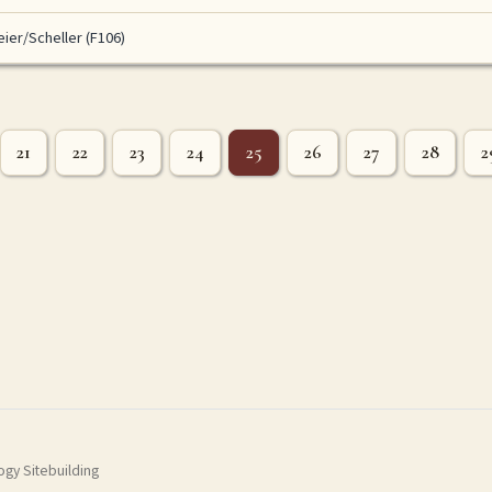
eier/Scheller (F106)
21
22
23
24
25
26
27
28
2
gy Sitebuilding