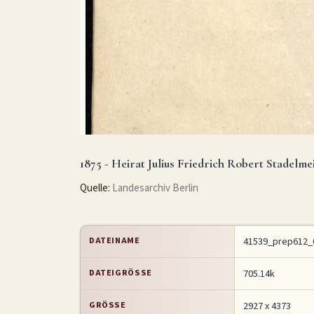
1875 - Heirat Julius Friedrich Robert Stadelme
Quelle:
Landesarchiv Berlin
DATEINAME
41539_prep612_0
DATEIGRÖSSE
705.14k
GRÖSSE
2927 x 4373