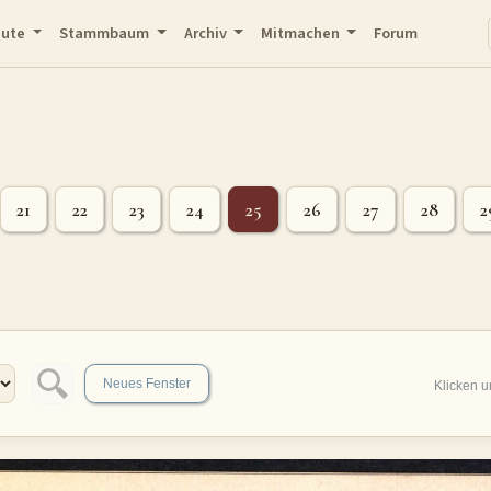
eute
Stammbaum
Archiv
Mitmachen
Forum
21
22
23
24
25
26
27
28
2