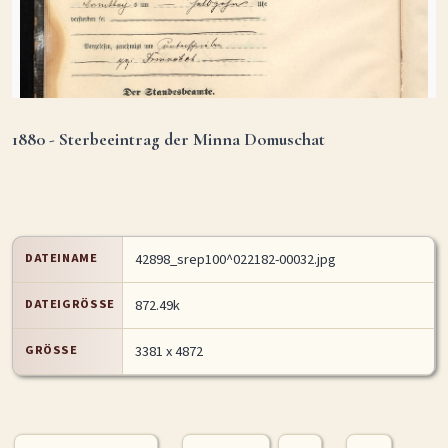
1880 - Sterbeeintrag der Minna Domuschat
DATEINAME
42898_srep100^022182-00032.jpg
DATEIGRÖSSE
872.49k
GRÖSSE
3381 x 4872