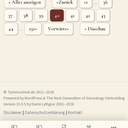
» Alles anzeigen
«Zurück
«1
36
...
37
38
39
40
41
42
43
44
232»
Vorwärts»
» Diaschau
...
© Tummoscheit.de 2011–2026
Powered by
WordPress
&
The Next Generation of Genealogy Sitebuilding
Version 15.0.5 by Darrin Lythgoe 2001–2026
Disclaimer
|
Datenschutzerklärung
|
Kontakt