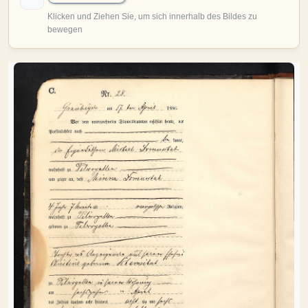
MITMACHEN
Personen-Suche
Familien-Suche
Gesucht-Most wanted!
Lesezeichen
Personendaten Senden
Benutzer-Login beantragen
Forum
SPRACHE / LANGUAGE
Deutsch
English