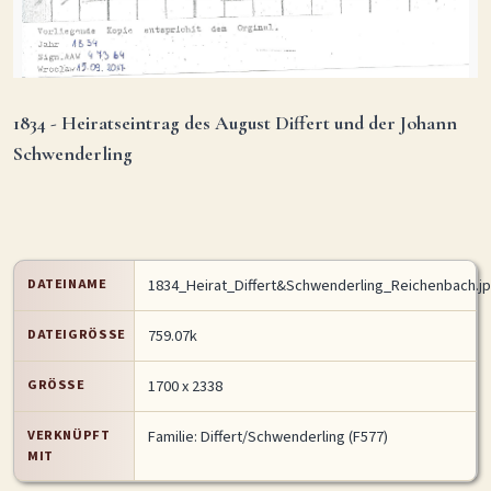
1834 - Heiratseintrag des August Differt und der Johann
Schwenderling
DATEINAME
1834_Heirat_Differt&Schwenderling_Reichenbach.j
DATEIGRÖSSE
759.07k
GRÖSSE
1700 x 2338
VERKNÜPFT
Familie: Differt/Schwenderling (F577)
MIT