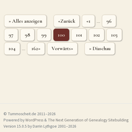
» Alles anzeigen
«Zurück
«1
96
...
97
98
99
100
101
102
103
104
162»
Vorwärts»
» Diaschau
...
© Tummoscheit.de 2011–2026
Powered by
WordPress
&
The Next Generation of Genealogy Sitebuilding
Version 15.0.5 by Darrin Lythgoe 2001–2026