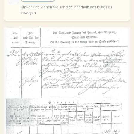
MITMACHEN
Personen-Suche
Familien-Suche
Gesucht-Most wanted!
Lesezeichen
Personendaten Senden
Benutzer-Login beantragen
Forum
SPRACHE / LANGUAGE
Deutsch
English