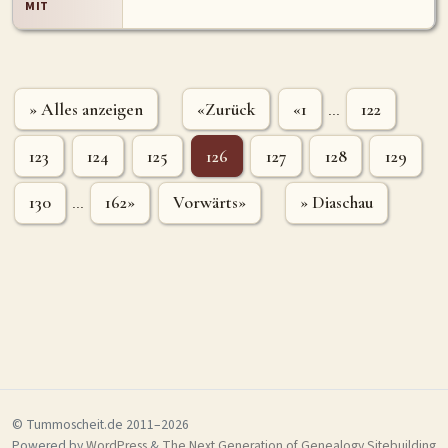
MIT
» Alles anzeigen
«Zurück
«1
122
...
123
124
125
126
127
128
129
130
162»
Vorwärts»
» Diaschau
...
© Tummoscheit.de 2011–2026
Powered by
WordPress
&
The Next Generation of Genealogy Sitebuilding