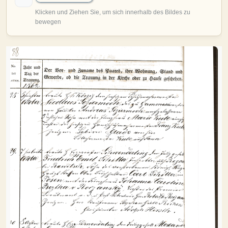
MITMACHEN
Personen-Suche
Familien-Suche
Gesucht-Most wanted!
Lesezeichen
Personendaten Senden
Benutzer-Login beantragen
Forum
SPRACHE / LANGUAGE
Deutsch
English