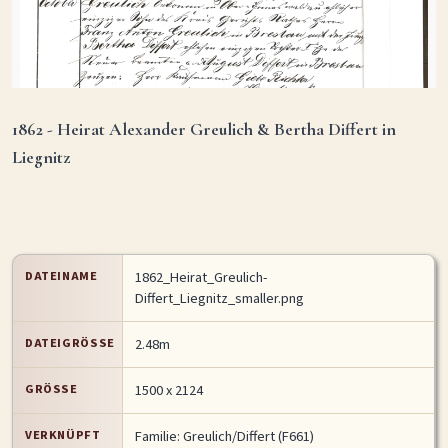
1862 - Heirat Alexander Greulich & Bertha Differt in
Liegnitz
DATEINAME
1862_Heirat_Greulich-
Differt_Liegnitz_smaller.png
DATEIGRÖSSE
2.48m
GRÖSSE
1500 x 2124
VERKNÜPFT
Familie: Greulich/Differt (F661)