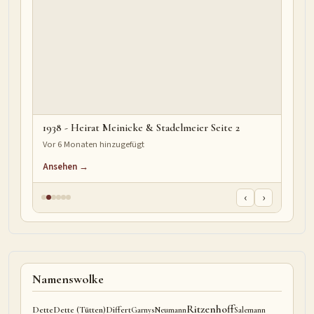
1938 - Heirat Meinicke & Stadelmeier Seite 2
Vor 6 Monaten hinzugefügt
Ansehen →
‹
›
Namenswolke
Ritzenhoff
Dette
Dette (Tütten)
Differt
Garnys
Neumann
Salemann