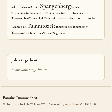
Spangenberg
Scheller
Schenkel
Schulte
Stadelmeier
Thommuszaitis
Thommuszeitis
Thummoszaitis
Tieffert
Tommuscheit
Tomuschat
Tummoscheit
Tummescheit
Tomuscheit
Tomuszeit
Tummoszeit
Tummoszeitis
Tummoszaitis
Tummuscheit
Tummuszeit
Tumuscheit
Wiesner
Ziegenfuss
Jahretage heute
Keine Jahrestage heute.
Familie Tummoscheit
© Tummoscheit.de 2011–2026 · Powered by
WordPress
& TNG 15.0.5