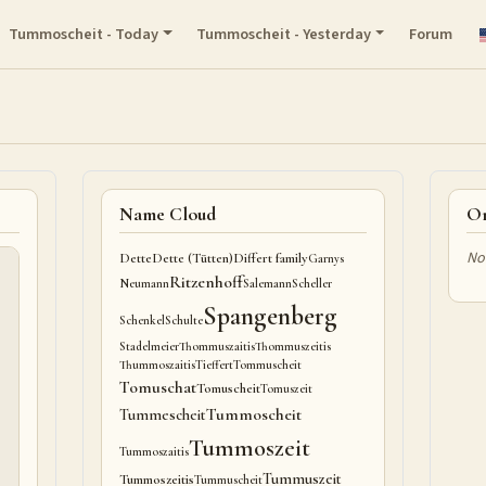
Tummoscheit - Today
Tummoscheit - Yesterday
Forum
Name Cloud
On
No
Dette
Dette (Tütten)
Differt family
Garnys
Ritzenhoff
Neumann
Salemann
Scheller
Spangenberg
Schenkel
Schulte
Stadelmeier
Thommuszaitis
Thommuszeitis
Thummoszaitis
Tieffert
Tommuscheit
Tomuschat
Tomuscheit
Tomuszeit
Tummoscheit
Tummescheit
Tummoszeit
Tummoszaitis
Tummuszeit
Tummoszeitis
Tummuscheit